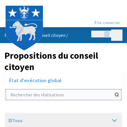
Se connecter
Menu princi
Menu p
Propositions du conseil citoyen
/
Propositions du conseil
citoyen
État d'exécution global
Rechercher des réalisations
Tous
Scope