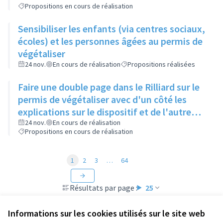
Propositions en cours de réalisation
Sensibiliser les enfants (via centres sociaux,
écoles) et les personnes âgées au permis de
végétaliser
24 nov.
En cours de réalisation
Propositions réalisées
Faire une double page dans le Rilliard sur le
permis de végétaliser avec d'un côté les
explications sur le dispositif et de l'autre
côté des exemples concrets de lieux à
24 nov.
En cours de réalisation
Propositions en cours de réalisation
investir
1
2
3
…
64
Résultats par page :
25
Informations sur les cookies utilisés sur le site web