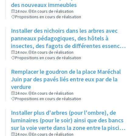
des nouveaux immeubles
24 nov.
En cours de réalisation
Propositions en cours de réalisation
Installer des nichoirs dans les arbres avec
panneaux pédagogiques, des hôtels à
insectes, des fagots de différentes essences
pour stimuler la biodiversité sur la place du
24 nov.
En cours de réalisation
Propositions en cours de réalisation
Château à la Roue
Remplacer le goudron de la place Maréchal
Juin par des pavés liés entre eux par de la
verdure
24 nov.
En cours de réalisation
Propositions en cours de réalisation
Installer plus d'arbres (pour l'ombre), de
luminaires (pour le soir) ainsi que des bancs
sur la voie verte dans la zone entre la piscine
et la rue de l'Industrie
24 nov.
En cours de réalisation