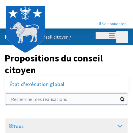
Se connecter
Menu princi
Menu p
Propositions du conseil citoyen
/
Propositions du conseil
citoyen
État d'exécution global
Rechercher des réalisations
Tous
Scope