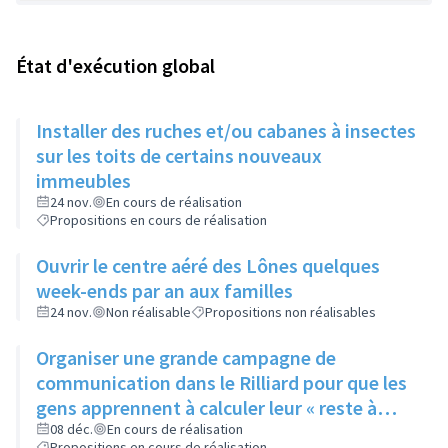
État d'exécution global
Installer des ruches et/ou cabanes à insectes
sur les toits de certains nouveaux
immeubles
24 nov.
En cours de réalisation
Propositions en cours de réalisation
Ouvrir le centre aéré des Lônes quelques
week-ends par an aux familles
24 nov.
Non réalisable
Propositions non réalisables
Organiser une grande campagne de
communication dans le Rilliard pour que les
gens apprennent à calculer leur « reste à
vivre »
08 déc.
En cours de réalisation
Propositions en cours de réalisation