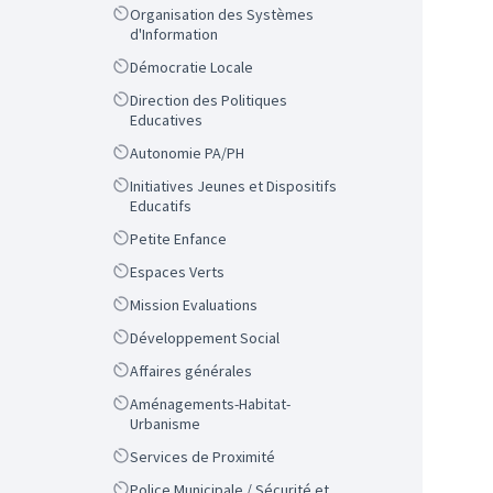
Scope
Organisation des Systèmes
d'Information
Scope
Démocratie Locale
Scope
Direction des Politiques
Educatives
Scope
Autonomie PA/PH
Scope
Initiatives Jeunes et Dispositifs
Educatifs
Scope
Petite Enfance
Scope
Espaces Verts
Scope
Mission Evaluations
Scope
Développement Social
Scope
Affaires générales
Scope
Aménagements-Habitat-
Urbanisme
Scope
Services de Proximité
Scope
Police Municipale / Sécurité et