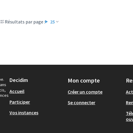
Résultats par page :
25
pe.
Decidim
Mon compte
Re
dans
cis,
Accueil
Créer un compte
Act
ances
Participer
Se connecter
Re
Vos instances
Tél
ouv