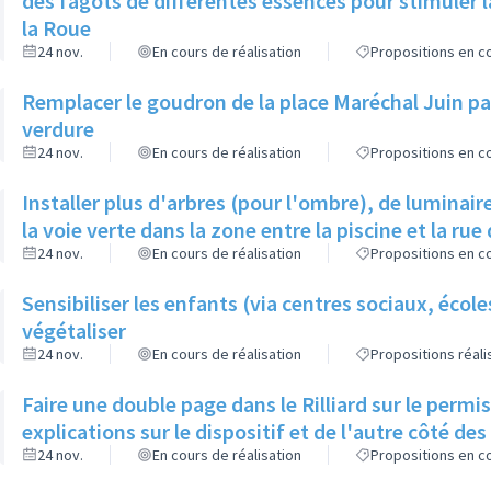
des fagots de différentes essences pour stimuler l
la Roue
24 nov.
En cours de réalisation
Propositions en co
Remplacer le goudron de la place Maréchal Juin par
verdure
24 nov.
En cours de réalisation
Propositions en co
Installer plus d'arbres (pour l'ombre), de luminaire
la voie verte dans la zone entre la piscine et la rue 
24 nov.
En cours de réalisation
Propositions en co
Sensibiliser les enfants (via centres sociaux, écol
végétaliser
24 nov.
En cours de réalisation
Propositions réal
Faire une double page dans le Rilliard sur le permi
explications sur le dispositif et de l'autre côté de
24 nov.
En cours de réalisation
Propositions en co