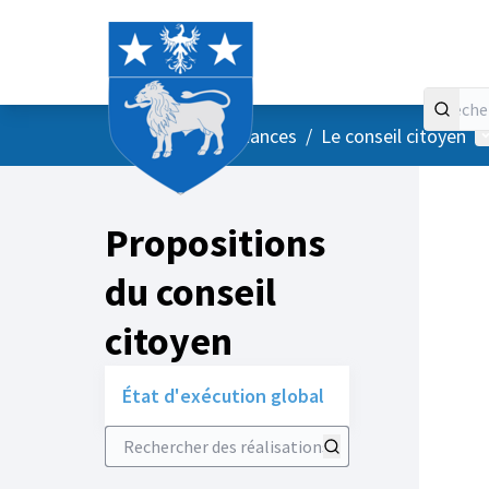
Accueil
Menu principal
M
/
Vos instances
/
Le conseil citoyen
Propositions
du conseil
citoyen
État d'exécution global
Rechercher des réalisations