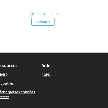
1
2
3
…
64
Suivant
ssources
Aide
ivité
RGPD
ncontres
écharger les données
ertes