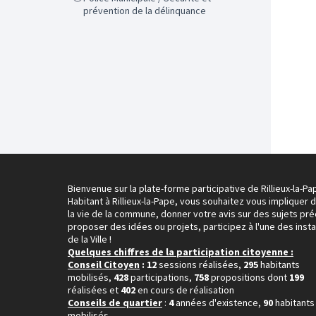
prévention de la délinquance
Bienvenue sur la plate-forme participative de Rillieux-la-Pa
Habitant à Rillieux-la-Pape, vous souhaitez vous impliquer 
la vie de la commune, donner votre avis sur des sujets pré
proposer des idées ou projets, participez à l'une des inst
de la Ville !
Quelques chiffres de la participation citoyenne :
Conseil Citoyen
: 12
sessions réalisées,
295
habitants
mobilisés,
428
participations,
758
propositions dont
199
réalisées et
402
en cours de réalisation
Conseils de quartier
:
4
années d'existence,
90
habitants
mobilisés