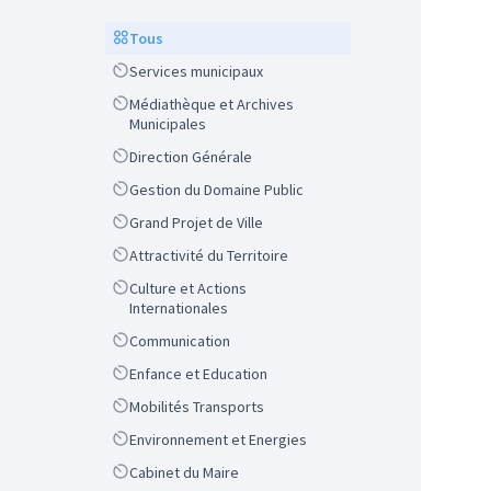
Scope
Tous
Scope
Services municipaux
Scope
Médiathèque et Archives
Municipales
Scope
Direction Générale
Scope
Gestion du Domaine Public
Scope
Grand Projet de Ville
Scope
Attractivité du Territoire
Scope
Culture et Actions
Internationales
Scope
Communication
Scope
Enfance et Education
Scope
Mobilités Transports
Scope
Environnement et Energies
Scope
Cabinet du Maire