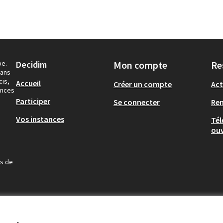
pe.
Decidim
Mon compte
Re
dans
cis,
Accueil
Créer un compte
Act
ances
Participer
Se connecter
Re
Vos instances
Tél
ouv
us de