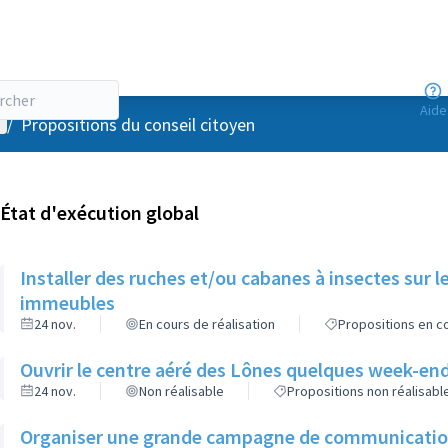
Aide
enu utilisateur
/
Propositions du conseil citoyen
État d'exécution global
Installer des ruches et/ou cabanes à insectes sur l
immeubles
24 nov.
En cours de réalisation
Propositions en co
Ouvrir le centre aéré des Lônes quelques week-end
24 nov.
Non réalisable
Propositions non réalisabl
Organiser une grande campagne de communication d