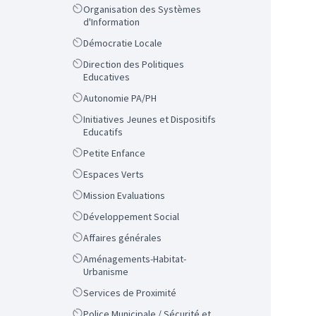
Scope
Organisation des Systèmes
d'Information
Scope
Démocratie Locale
Scope
Direction des Politiques
Educatives
Scope
Autonomie PA/PH
Scope
Initiatives Jeunes et Dispositifs
Educatifs
Scope
Petite Enfance
Scope
Espaces Verts
Scope
Mission Evaluations
Scope
Développement Social
Scope
Affaires générales
Scope
Aménagements-Habitat-
Urbanisme
Scope
Services de Proximité
Scope
Police Municipale / Sécurité et