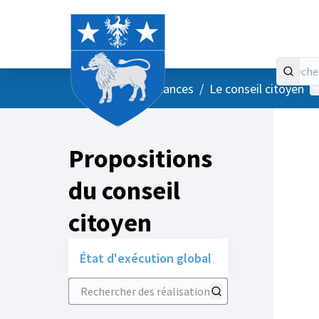
Accueil
Menu principal
M
/
Vos instances
/
Le conseil citoyen
Propositions
du conseil
citoyen
État d'exécution global
Rechercher des réalisations