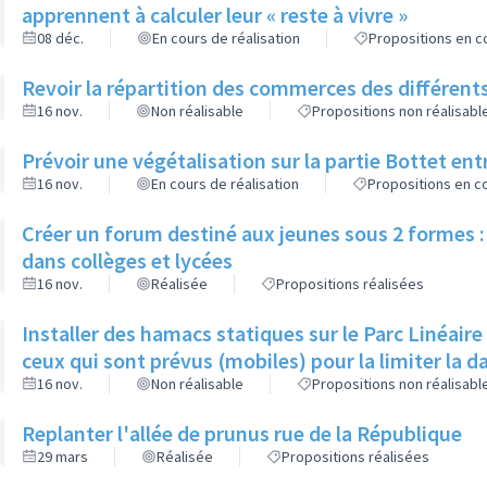
apprennent à calculer leur « reste à vivre »
08 déc.
En cours de réalisation
Propositions en co
Revoir la répartition des commerces des différents
16 nov.
Non réalisable
Propositions non réalisabl
Prévoir une végétalisation sur la partie Bottet entr
16 nov.
En cours de réalisation
Propositions en co
Créer un forum destiné aux jeunes sous 2 formes : 
dans collèges et lycées
16 nov.
Réalisée
Propositions réalisées
Installer des hamacs statiques sur le Parc Linéaire
ceux qui sont prévus (mobiles) pour la limiter la 
16 nov.
Non réalisable
Propositions non réalisabl
Replanter l'allée de prunus rue de la République
29 mars
Réalisée
Propositions réalisées