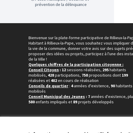
prévention de la délinquance
Bienvenue sur la plate-forme participative de Rillieux-la-Pa
Habitant à Rillieux-la-Pape, vous souhaitez vous impliquer 
la vie de la commune, donner votre avis sur des sujets pré
proposer des idées ou projets, participez à l'une des inst
de la Ville !
Quelques chiffres de la participation citoyenne :
Conseil Citoyen
: 12
sessions réalisées,
295
habitants
mobilisés,
428
participations,
758
propositions dont
199
réalisées et
402
en cours de réalisation
Conseils de quartier
:
4
années d'existence,
90
habitants
mobilisés
Conseil Municipal des Jeunes
: 7
années d'existence, pl
580
enfants impliqués et
89
projets développés
Conditions d'utilisation
Paramètres des cookies