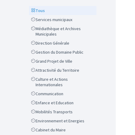
Scope
Tous
Scope
Services municipaux
Scope
Médiathèque et Archives
Municipales
Scope
Direction Générale
Scope
Gestion du Domaine Public
Scope
Grand Projet de Ville
Scope
Attractivité du Territoire
Scope
Culture et Actions
Internationales
Scope
Communication
Scope
Enfance et Education
Scope
Mobilités Transports
Scope
Environnement et Energies
Scope
Cabinet du Maire