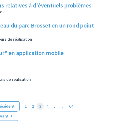
ns relatives à d'éventuels problèmes
les
eau du parc Brosset en un rond point
urs de réalisation
eur" en application mobile
urs de réalisation
écédent
1
2
3
4
5
…
64
ivant