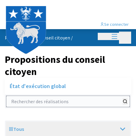
Se connecter
Menu princi
Menu p
Propositions du conseil citoyen
/
Propositions du conseil
citoyen
État d'exécution global
Rechercher des réalisations
Tous
Scope