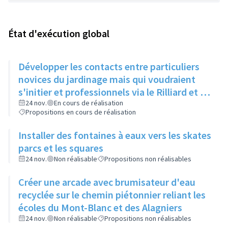
État d'exécution global
Développer les contacts entre particuliers
novices du jardinage mais qui voudraient
s'initier et professionnels via le Rilliard et la
Maison de la Vie Locale
24 nov.
En cours de réalisation
Propositions en cours de réalisation
Installer des fontaines à eaux vers les skates
parcs et les squares
24 nov.
Non réalisable
Propositions non réalisables
Créer une arcade avec brumisateur d'eau
recyclée sur le chemin piétonnier reliant les
écoles du Mont-Blanc et des Alagniers
24 nov.
Non réalisable
Propositions non réalisables