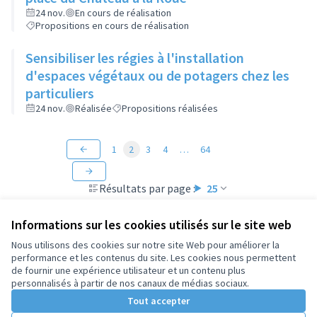
24 nov.
En cours de réalisation
Propositions en cours de réalisation
Sensibiliser les régies à l'installation
d'espaces végétaux ou de potagers chez les
particuliers
24 nov.
Réalisée
Propositions réalisées
1
2
3
4
…
64
Résultats par page :
25
Informations sur les cookies utilisés sur le site web
Nous utilisons des cookies sur notre site Web pour améliorer la
performance et les contenus du site. Les cookies nous permettent
Conditions d'utilisation
de fournir une expérience utilisateur et un contenu plus
Paramètres des cookies
personnalisés à partir de nos canaux de médias sociaux.
Tout accepter