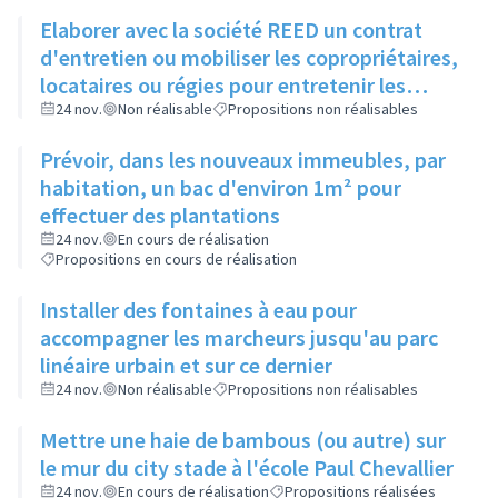
Elaborer avec la société REED un contrat
d'entretien ou mobiliser les copropriétaires,
locataires ou régies pour entretenir les
espaces verts entre bâtiments
24 nov.
Non réalisable
Propositions non réalisables
Prévoir, dans les nouveaux immeubles, par
habitation, un bac d'environ 1m² pour
effectuer des plantations
24 nov.
En cours de réalisation
Propositions en cours de réalisation
Installer des fontaines à eau pour
accompagner les marcheurs jusqu'au parc
linéaire urbain et sur ce dernier
24 nov.
Non réalisable
Propositions non réalisables
Mettre une haie de bambous (ou autre) sur
le mur du city stade à l'école Paul Chevallier
24 nov.
En cours de réalisation
Propositions réalisées