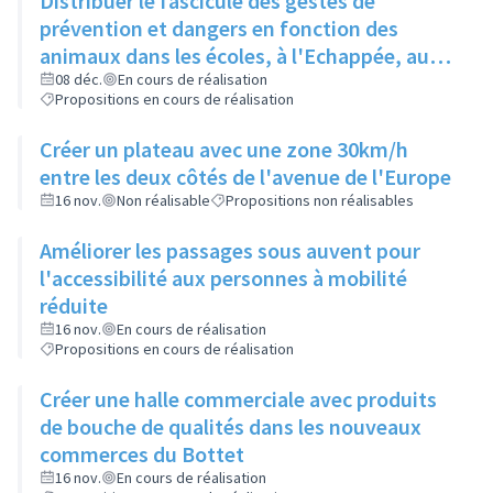
Distribuer le fascicule des gestes de
prévention et dangers en fonction des
animaux dans les écoles, à l'Echappée, aux
Centres Sociaux.... et l'insérer dans le
08 déc.
En cours de réalisation
Propositions en cours de réalisation
Rilliard en version détachable.
Créer un plateau avec une zone 30km/h
entre les deux côtés de l'avenue de l'Europe
16 nov.
Non réalisable
Propositions non réalisables
Améliorer les passages sous auvent pour
l'accessibilité aux personnes à mobilité
réduite
16 nov.
En cours de réalisation
Propositions en cours de réalisation
Créer une halle commerciale avec produits
de bouche de qualités dans les nouveaux
commerces du Bottet
16 nov.
En cours de réalisation