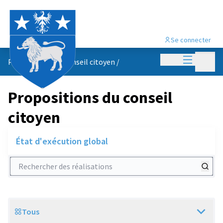
Se connecter
Menu princi
Menu p
Propositions du conseil citoyen
/
Propositions du conseil
citoyen
État d'exécution global
Rechercher des réalisations
Tous
Scope