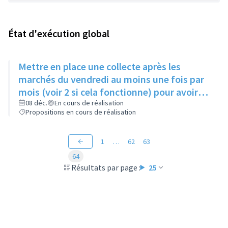
État d'exécution global
Mettre en place une collecte après les
marchés du vendredi au moins une fois par
mois (voir 2 si cela fonctionne) pour avoir
des produits frais pour l'Epice'Rill
08 déc.
En cours de réalisation
Propositions en cours de réalisation
1
…
62
63
64
Résultats par page :
25