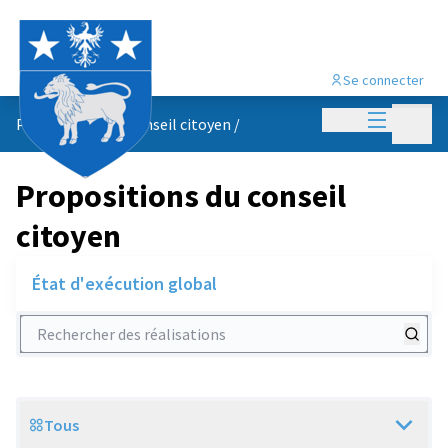
Se connecter
Menu princi
Menu p
Propositions du conseil citoyen
/
Propositions du conseil
citoyen
État d'exécution global
Rechercher des réalisations
Tous
Scope