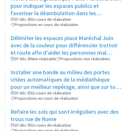
pour indiquer les espaces publics et
favoriser la déambulation dans les
différents cheminements
07 déc.
En cours de réalisation
Propositions en cours de réalisation
Délimiter les espaces place Maréchal Juin
avec de la couleur pour différencier trottoir
et route afin d'aider les personnes mal
voyantes
07 déc.
Non réalisable
Propositions non réalisables
Installer une bande au milieu des portes
vitées automatiques de la médiathèque
pour un meilleur repérage, ainsi que sur tous
les bâtiments municipaux
07 déc.
En cours de réalisation
Propositions en cours de réalisation
Refaire les sols qui sont irréguliers avec des
trous rue de Rome
07 déc.
En cours de réalisation
Propositions en cours de réalisation