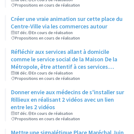
réorienter et rediriger rapidement via cette
Propositions en cours de réalisation
proximité
Créer une vraie animation sur cette place du
Centre-Ville via les commerces autour
07 déc.
En cours de réalisation
Propositions en cours de réalisation
Réfléchir aux services allant à domicile
comme le service social de la Maison De la
Métropole, être attentif à ces services
rendus
08 déc.
En cours de réalisation
Propositions en cours de réalisation
Donner envie aux médecins de s'installer sur
Rillieux en réalisant 2 vidéos avec un lien
entre les 2 vidéos
07 déc.
En cours de réalisation
Propositions en cours de réalisation
Mettre une signalétique Place Maréchal Juin