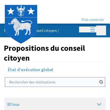
Se connecter
Menu princi
Menu p
Propositions du conseil citoyen
/
Propositions du conseil
citoyen
État d'exécution global
Rechercher des réalisations
Tous
Scope