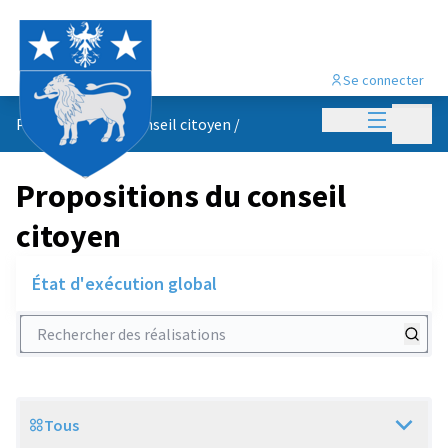
Se connecter
Menu princi
Menu p
Propositions du conseil citoyen
/
Propositions du conseil
citoyen
État d'exécution global
Rechercher des réalisations
Tous
Scope