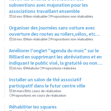
subventions avec majoration pour les
associations travaillant ensemble
16 nov.
Non réalisable
Propositions non réalisables
Organiser des journées sans voiture avec
ouverture des routes au rollers,vélos, etc....
16 nov.
Non réalisable
Propositions non réalisables
Améliorer l'onglet "agenda du mois" sur le
Rilliard en supprimant les abréviations et en
indiquant le public visé, la gratuité ou non et
le numéro de page pour l'article
16 nov.
Réalisée
Propositions réalisées
Installer un salon de thé associatif
participatif dans le futur centre ville
30 mars
En cours de réalisation
Propositions en cours de réalisation
Réhabiliter les squares