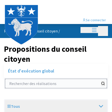
Se connecter
Menu princi
Menu p
Propositions du conseil citoyen
/
Propositions du conseil
citoyen
État d'exécution global
Rechercher des réalisations
Tous
Scope