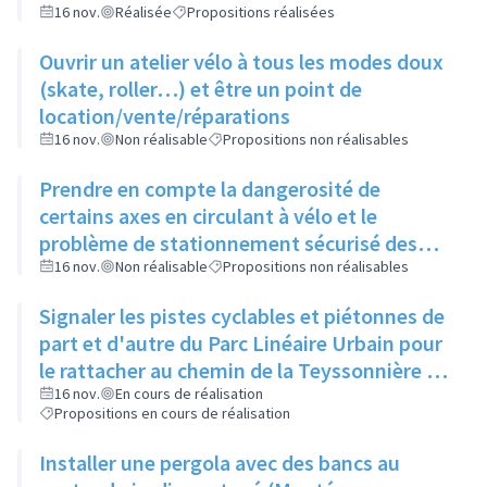
16 nov.
Réalisée
Propositions réalisées
Ouvrir un atelier vélo à tous les modes doux
(skate, roller…) et être un point de
location/vente/réparations
16 nov.
Non réalisable
Propositions non réalisables
Prendre en compte la dangerosité de
certains axes en circulant à vélo et le
problème de stationnement sécurisé des
vélos avant d'ouvrir un atelier vélo
16 nov.
Non réalisable
Propositions non réalisables
Signaler les pistes cyclables et piétonnes de
part et d'autre du Parc Linéaire Urbain pour
le rattacher au chemin de la Teyssonnière et
à la route de Genève
16 nov.
En cours de réalisation
Propositions en cours de réalisation
Installer une pergola avec des bancs au