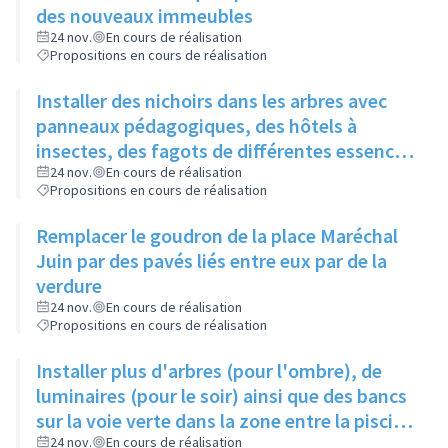
des nouveaux immeubles
24 nov.
En cours de réalisation
Propositions en cours de réalisation
Installer des nichoirs dans les arbres avec
panneaux pédagogiques, des hôtels à
insectes, des fagots de différentes essences
pour stimuler la biodiversité sur la place du
24 nov.
En cours de réalisation
Propositions en cours de réalisation
Château à la Roue
Remplacer le goudron de la place Maréchal
Juin par des pavés liés entre eux par de la
verdure
24 nov.
En cours de réalisation
Propositions en cours de réalisation
Installer plus d'arbres (pour l'ombre), de
luminaires (pour le soir) ainsi que des bancs
sur la voie verte dans la zone entre la piscine
et la rue de l'Industrie
24 nov.
En cours de réalisation