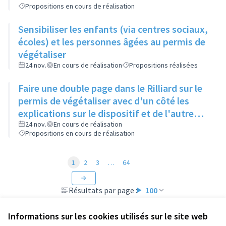
Propositions en cours de réalisation
Sensibiliser les enfants (via centres sociaux,
écoles) et les personnes âgées au permis de
végétaliser
24 nov.
En cours de réalisation
Propositions réalisées
Faire une double page dans le Rilliard sur le
permis de végétaliser avec d'un côté les
explications sur le dispositif et de l'autre
côté des exemples concrets de lieux à
24 nov.
En cours de réalisation
Propositions en cours de réalisation
investir
1
2
3
…
64
Résultats par page :
100
Informations sur les cookies utilisés sur le site web