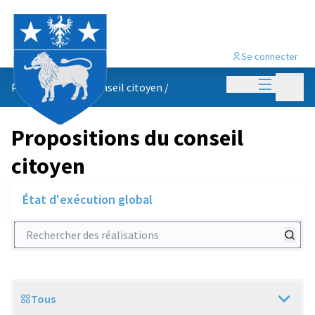
Se connecter
Menu princi
Menu p
Propositions du conseil citoyen
/
Propositions du conseil
citoyen
État d'exécution global
Rechercher des réalisations
Tous
Scope