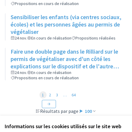
Propositions en cours de réalisation
Sensibiliser les enfants (via centres sociaux,
écoles) et les personnes âgées au permis de
végétaliser
24 nov.
En cours de réalisation
Propositions réalisées
Faire une double page dans le Rilliard sur le
permis de végétaliser avec d'un côté les
explications sur le dispositif et de l'autre
côté des exemples concrets de lieux à
24 nov.
En cours de réalisation
Propositions en cours de réalisation
investir
1
2
3
…
64
Résultats par page :
100
Informations sur les cookies utilisés sur le site web