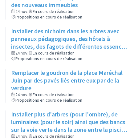
des nouveaux immeubles
24 nov.
En cours de réalisation
Propositions en cours de réalisation
Installer des nichoirs dans les arbres avec
panneaux pédagogiques, des hôtels à
insectes, des fagots de différentes essences
pour stimuler la biodiversité sur la place du
24 nov.
En cours de réalisation
Propositions en cours de réalisation
Château à la Roue
Remplacer le goudron de la place Maréchal
Juin par des pavés liés entre eux par de la
verdure
24 nov.
En cours de réalisation
Propositions en cours de réalisation
Installer plus d'arbres (pour l'ombre), de
luminaires (pour le soir) ainsi que des bancs
sur la voie verte dans la zone entre la piscine
et la rue de l'Industrie
24 nov.
En cours de réalisation