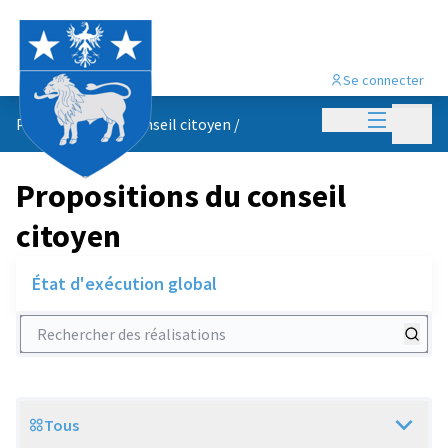
Se connecter
Menu princi
Menu p
Propositions du conseil citoyen
/
Propositions du conseil
citoyen
État d'exécution global
Rechercher des réalisations
Tous
Scope