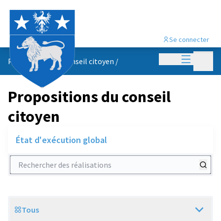
Se connecter
Menu princi
Menu p
Propositions du conseil citoyen
/
Propositions du conseil
citoyen
État d'exécution global
Rechercher des réalisations
Tous
Scope