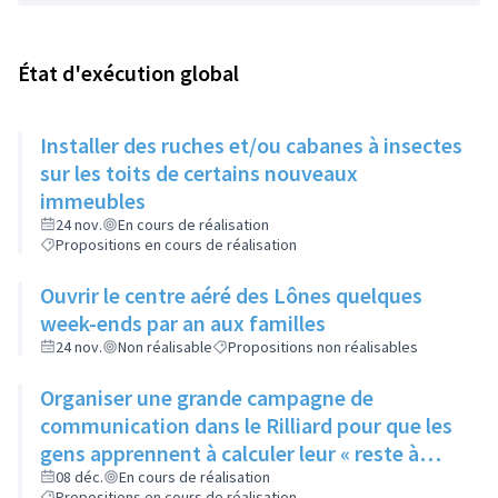
État d'exécution global
Installer des ruches et/ou cabanes à insectes
sur les toits de certains nouveaux
immeubles
24 nov.
En cours de réalisation
Propositions en cours de réalisation
Ouvrir le centre aéré des Lônes quelques
week-ends par an aux familles
24 nov.
Non réalisable
Propositions non réalisables
Organiser une grande campagne de
communication dans le Rilliard pour que les
gens apprennent à calculer leur « reste à
vivre »
08 déc.
En cours de réalisation
Propositions en cours de réalisation