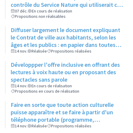
contrôle du Service Nature qui utiliserait ce
compost pour l'entretien des espaces verts
07 déc.
En cours de réalisation
Propositions non réalisables
de la ville
Diffuser largement le document expliquant
le Contrat de ville aux habitants, selon les
âges et les publics : en papier dans toutes
les structures accueillant du public
14 nov.
Réalisée
Propositions réalisées
(associations, ville, etc.)
Développper l'offre inclusive en offrant des
lectures à voix haute ou en proposant des
spectacles sans parole
14 nov.
En cours de réalisation
Propositions en cours de réalisation
Faire en sorte que toute action culturelle
puisse apparaître et se faire à partir d'un
téléphone portable (programme,
évènements, résevations...)
14 nov.
Réalisée
Propositions réalisées