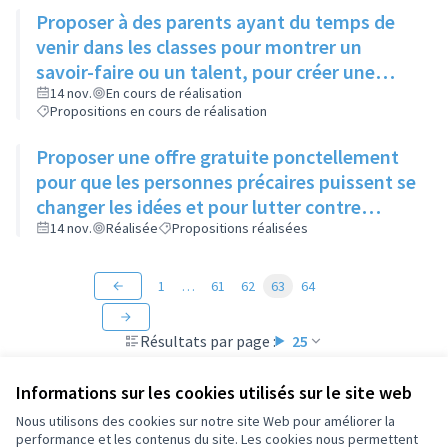
Proposer à des parents ayant du temps de
venir dans les classes pour montrer un
savoir-faire ou un talent, pour créer une
ouverture d'esprit des enfants à différentes
14 nov.
En cours de réalisation
Propositions en cours de réalisation
sortes d'art
Proposer une offre gratuite ponctellement
pour que les personnes précaires puissent se
changer les idées et pour lutter contre
l'isolement
14 nov.
Réalisée
Propositions réalisées
1
…
61
62
63
64
Résultats par page :
25
Informations sur les cookies utilisés sur le site web
Nous utilisons des cookies sur notre site Web pour améliorer la
performance et les contenus du site. Les cookies nous permettent
Conditions d'utilisation