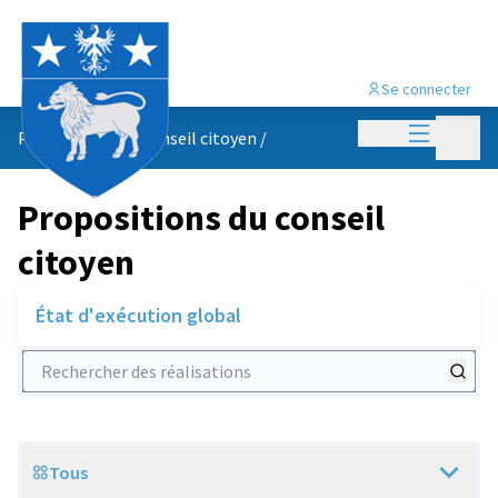
Se connecter
Menu princi
Menu p
Propositions du conseil citoyen
/
Propositions du conseil
citoyen
État d'exécution global
Rechercher des réalisations
Tous
Scope