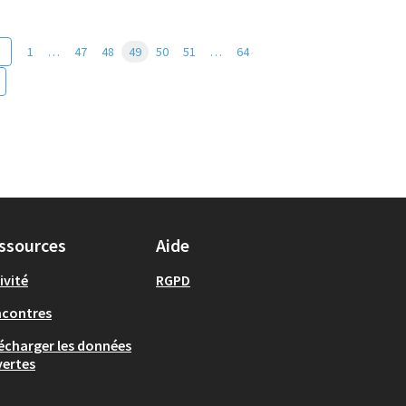
1
…
47
48
49
50
51
…
64
ssources
Aide
ivité
RGPD
ncontres
écharger les données
ertes