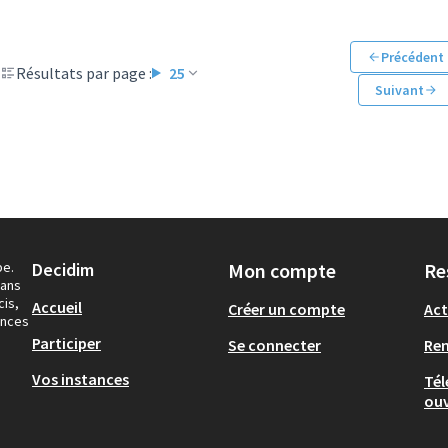
Précédent
Résultats par page :
25
Suivant
pe.
Decidim
Mon compte
Re
dans
cis,
Accueil
Créer un compte
Act
ances
Participer
Se connecter
Re
Vos instances
Tél
ouv