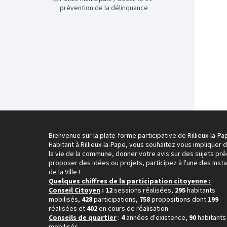
prévention de la délinquance
Bienvenue sur la plate-forme participative de Rillieux-la-Pa
Habitant à Rillieux-la-Pape, vous souhaitez vous impliquer 
la vie de la commune, donner votre avis sur des sujets pré
proposer des idées ou projets, participez à l'une des inst
de la Ville !
Quelques chiffres de la participation citoyenne :
Conseil Citoyen
: 12
sessions réalisées,
295
habitants
mobilisés,
428
participations,
758
propositions dont
199
réalisées et
402
en cours de réalisation
Conseils de quartier
:
4
années d'existence,
90
habitants
mobilisés