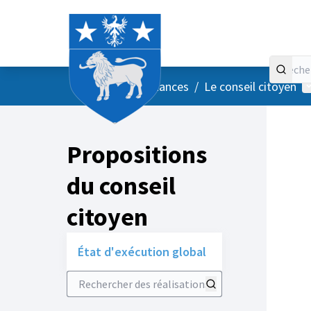
Accueil
Menu principal
M
/
Vos instances
/
Le conseil citoyen
Propositions
du conseil
citoyen
État d'exécution global
Rechercher des réalisations