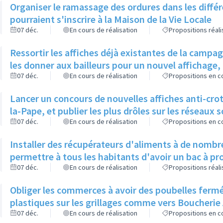
Organiser le ramassage des ordures dans les différ
pourraient s'inscrire à la Maison de la Vie Locale
07 déc.
En cours de réalisation
Propositions réal
Ressortir les affiches déjà existantes de la campag
les donner aux bailleurs pour un nouvel affichage,
07 déc.
En cours de réalisation
Propositions en co
Lancer un concours de nouvelles affiches anti-crott
la-Pape, et publier les plus drôles sur les réseaux s
07 déc.
En cours de réalisation
Propositions en co
Installer des récupérateurs d'aliments à de nombreux endroits dans la ville pour
permettre à tous les habitants d'avoir un bac à pr
07 déc.
En cours de réalisation
Propositions réal
Obliger les commerces à avoir des poubelles fermé
plastiques sur les grillages comme vers Boucherie
07 déc.
En cours de réalisation
Propositions en co