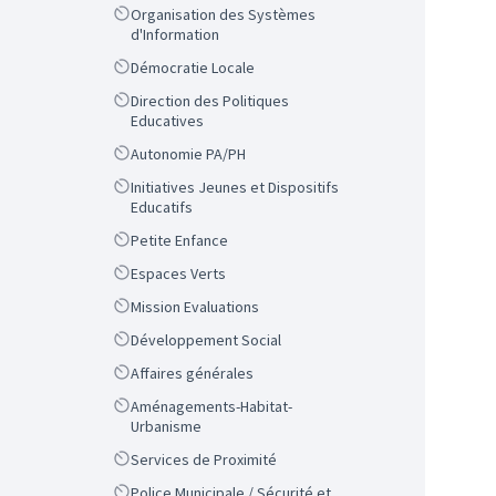
Scope
Organisation des Systèmes
d'Information
Scope
Démocratie Locale
Scope
Direction des Politiques
Educatives
Scope
Autonomie PA/PH
Scope
Initiatives Jeunes et Dispositifs
Educatifs
Scope
Petite Enfance
Scope
Espaces Verts
Scope
Mission Evaluations
Scope
Développement Social
Scope
Affaires générales
Scope
Aménagements-Habitat-
Urbanisme
Scope
Services de Proximité
Scope
Police Municipale / Sécurité et