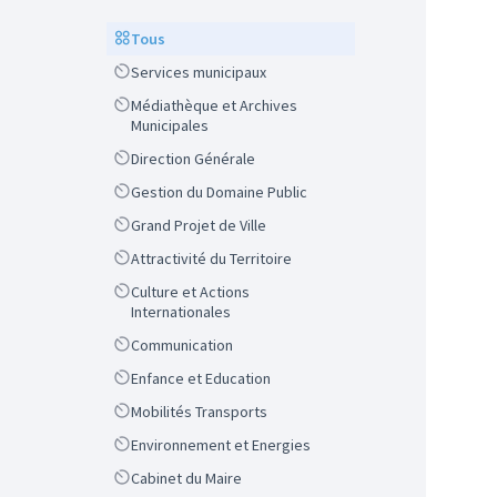
Scope
Tous
Scope
Services municipaux
Scope
Médiathèque et Archives
Municipales
Scope
Direction Générale
Scope
Gestion du Domaine Public
Scope
Grand Projet de Ville
Scope
Attractivité du Territoire
Scope
Culture et Actions
Internationales
Scope
Communication
Scope
Enfance et Education
Scope
Mobilités Transports
Scope
Environnement et Energies
Scope
Cabinet du Maire