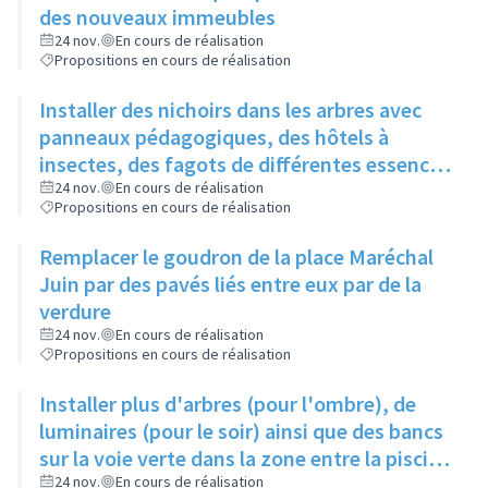
des nouveaux immeubles
24 nov.
En cours de réalisation
Propositions en cours de réalisation
Installer des nichoirs dans les arbres avec
panneaux pédagogiques, des hôtels à
insectes, des fagots de différentes essences
pour stimuler la biodiversité sur la place du
24 nov.
En cours de réalisation
Propositions en cours de réalisation
Château à la Roue
Remplacer le goudron de la place Maréchal
Juin par des pavés liés entre eux par de la
verdure
24 nov.
En cours de réalisation
Propositions en cours de réalisation
Installer plus d'arbres (pour l'ombre), de
luminaires (pour le soir) ainsi que des bancs
sur la voie verte dans la zone entre la piscine
et la rue de l'Industrie
24 nov.
En cours de réalisation