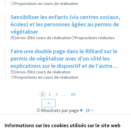
Propositions en cours de réalisation
Sensibiliser les enfants (via centres sociaux,
écoles) et les personnes âgées au permis de
végétaliser
24 nov.
En cours de réalisation
Propositions réalisées
Faire une double page dans le Rilliard sur le
permis de végétaliser avec d'un côté les
explications sur le dispositif et de l'autre
côté des exemples concrets de lieux à
24 nov.
En cours de réalisation
Propositions en cours de réalisation
investir
1
2
3
…
64
Résultats par page :
25
Informations sur les cookies utilisés sur le site web