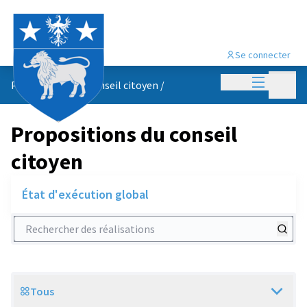
Se connecter
Menu princi
Menu p
Propositions du conseil citoyen
/
Propositions du conseil
citoyen
État d'exécution global
Rechercher des réalisations
Tous
Scope