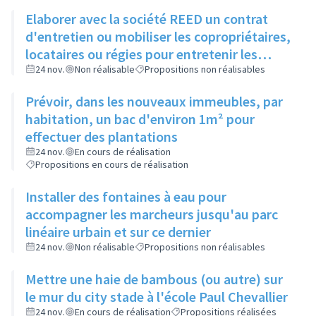
Elaborer avec la société REED un contrat
d'entretien ou mobiliser les copropriétaires,
locataires ou régies pour entretenir les
espaces verts entre bâtiments
24 nov.
Non réalisable
Propositions non réalisables
Prévoir, dans les nouveaux immeubles, par
habitation, un bac d'environ 1m² pour
effectuer des plantations
24 nov.
En cours de réalisation
Propositions en cours de réalisation
Installer des fontaines à eau pour
accompagner les marcheurs jusqu'au parc
linéaire urbain et sur ce dernier
24 nov.
Non réalisable
Propositions non réalisables
Mettre une haie de bambous (ou autre) sur
le mur du city stade à l'école Paul Chevallier
24 nov.
En cours de réalisation
Propositions réalisées