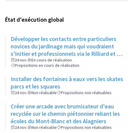
État d'exécution global
Développer les contacts entre particuliers
novices du jardinage mais qui voudraient
s'initier et professionnels via le Rilliard et la
Maison de la Vie Locale
24 nov.
En cours de réalisation
Propositions en cours de réalisation
Installer des fontaines à eaux vers les skates
parcs et les squares
24 nov.
Non réalisable
Propositions non réalisables
Créer une arcade avec brumisateur d'eau
recyclée sur le chemin piétonnier reliant les
écoles du Mont-Blanc et des Alagniers
24 nov.
Non réalisable
Propositions non réalisables