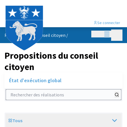
Se connecter
Menu princi
Menu p
Propositions du conseil citoyen
/
Propositions du conseil
citoyen
État d'exécution global
Rechercher des réalisations
Tous
Scope