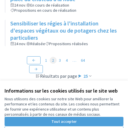
24 nov.
En cours de réalisation
Propositions en cours de réalisation
Sensibiliser les régies à l'installation
d'espaces végétaux ou de potagers chez les
particuliers
24 nov.
Réalisée
Propositions réalisées
1
2
3
4
…
64
Résultats par page :
25
Informations sur les cookies utilisés sur le site web
Nous utilisons des cookies sur notre site Web pour améliorer la
performance et les contenus du site. Les cookies nous permettent
Conditions d'utilisation
de fournir une expérience utilisateur et un contenu plus
Paramètres des cookies
personnalisés à partir de nos canaux de médias sociaux.
Tout accepter