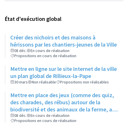
État d'exécution global
Créer des nichoirs et des maisons à
hérissons par les chantiers-jeunes de la Ville
08 déc.
En cours de réalisation
Propositions en cours de réalisation
Mettre en ligne sur le site internet de la ville
un plan global de Rillieux-la-Pape
30 mars
Non réalisable
Propositions non réalisables
Mettre en place des jeux (comme des quiz,
des charades, des rébus) autour de la
biodiversité et des animaux de la ferme, au
niveau de la ferme pédagogique du parc
08 déc.
En cours de réalisation
Propositions en cours de réalisation
linéaire urbain