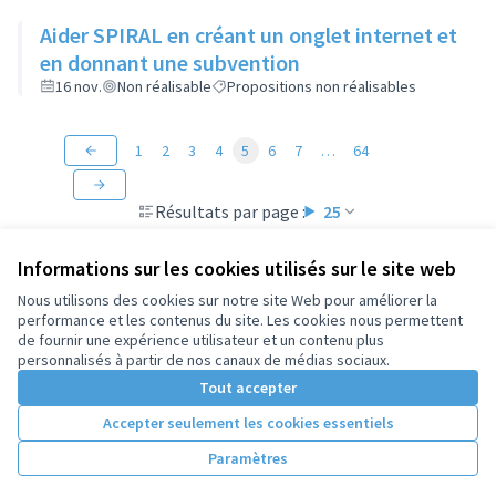
Aider SPIRAL en créant un onglet internet et
en donnant une subvention
16 nov.
Non réalisable
Propositions non réalisables
1
2
3
4
5
6
7
…
64
Résultats par page :
25
Informations sur les cookies utilisés sur le site web
Nous utilisons des cookies sur notre site Web pour améliorer la
performance et les contenus du site. Les cookies nous permettent
Conditions d'utilisation
de fournir une expérience utilisateur et un contenu plus
Paramètres des cookies
personnalisés à partir de nos canaux de médias sociaux.
Tout accepter
Accepter seulement les cookies essentiels
Licence Cre
(Lien extern
(Lien externe)
Site réalisé par
Open Source Politics
grâce au
logiciel libre
Paramètres
(Lien externe)
Decidim
.
(Lien externe)