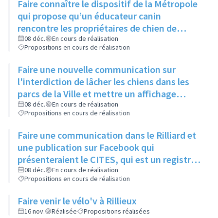
Faire connaître le dispositif de la Métropole
qui propose qu’un éducateur canin
rencontre les propriétaires de chien de
moins d’un an pour leur expliquer les
08 déc.
En cours de réalisation
Propositions en cours de réalisation
principaux signaux, via un article dans le
Rilliard et/ou le Facebook de la ville
Faire une nouvelle communication sur
l'interdiction de lâcher les chiens dans les
parcs de la Ville et mettre un affichage
mentionnant l'arrêté municipal à l'entrée de
08 déc.
En cours de réalisation
Propositions en cours de réalisation
chaque parc
Faire une communication dans le Rilliard et
une publication sur Facebook qui
présenteraient le CITES, qui est un registre
des animaux dangereux ou protégés, et
08 déc.
En cours de réalisation
Propositions en cours de réalisation
donneraient le lien pour y accéder.
Faire venir le vélo'v à Rillieux
16 nov.
Réalisée
Propositions réalisées