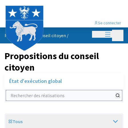
Se connecter
Menu princi
Menu p
Propositions du conseil citoyen
/
Propositions du conseil
citoyen
État d'exécution global
Rechercher des réalisations
Tous
Scope