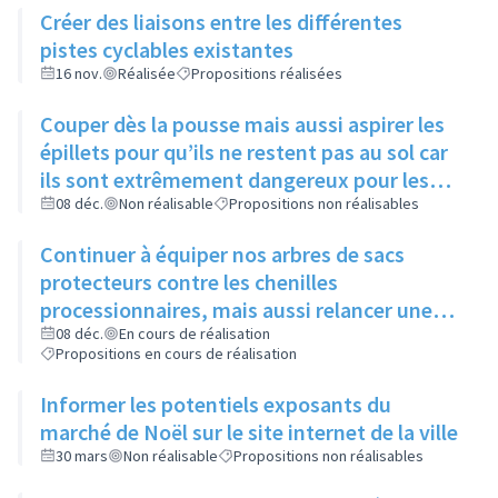
Créer des liaisons entre les différentes
pistes cyclables existantes
16 nov.
Réalisée
Propositions réalisées
Couper dès la pousse mais aussi aspirer les
épillets pour qu’ils ne restent pas au sol car
ils sont extrêmement dangereux pour les
animaux
08 déc.
Non réalisable
Propositions non réalisables
Continuer à équiper nos arbres de sacs
protecteurs contre les chenilles
processionnaires, mais aussi relancer une
communication sur leur utilité, leur
08 déc.
En cours de réalisation
Propositions en cours de réalisation
importance et l’intérêt commun de ne pas y
toucher
Informer les potentiels exposants du
marché de Noël sur le site internet de la ville
30 mars
Non réalisable
Propositions non réalisables