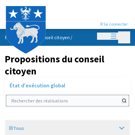
Se connecter
Menu princi
Menu p
Propositions du conseil citoyen
/
Propositions du conseil
citoyen
État d'exécution global
Rechercher des réalisations
Tous
Scope