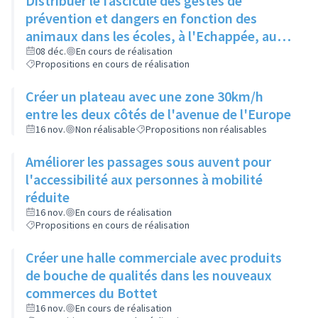
Distribuer le fascicule des gestes de
prévention et dangers en fonction des
animaux dans les écoles, à l'Echappée, aux
Centres Sociaux.... et l'insérer dans le
08 déc.
En cours de réalisation
Propositions en cours de réalisation
Rilliard en version détachable.
Créer un plateau avec une zone 30km/h
entre les deux côtés de l'avenue de l'Europe
16 nov.
Non réalisable
Propositions non réalisables
Améliorer les passages sous auvent pour
l'accessibilité aux personnes à mobilité
réduite
16 nov.
En cours de réalisation
Propositions en cours de réalisation
Créer une halle commerciale avec produits
de bouche de qualités dans les nouveaux
commerces du Bottet
16 nov.
En cours de réalisation