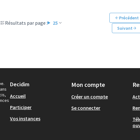
Précédent
Résultats par page :
25
Suivant
pe.
Decidim
Mon compte
Re
dans
cis,
Accueil
Créer un compte
Act
ances
Participer
Se connecter
Re
Vos instances
Tél
ouv