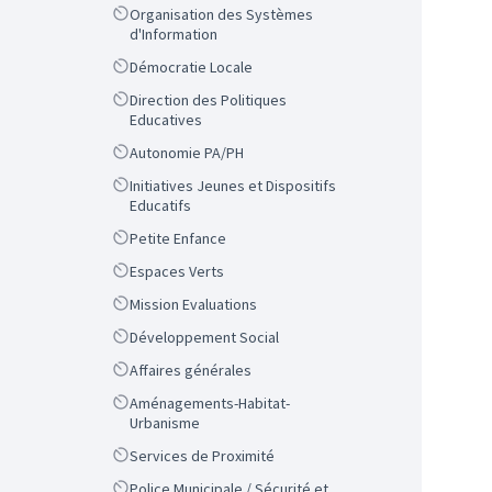
Scope
Organisation des Systèmes
d'Information
Scope
Démocratie Locale
Scope
Direction des Politiques
Educatives
Scope
Autonomie PA/PH
Scope
Initiatives Jeunes et Dispositifs
Educatifs
Scope
Petite Enfance
Scope
Espaces Verts
Scope
Mission Evaluations
Scope
Développement Social
Scope
Affaires générales
Scope
Aménagements-Habitat-
Urbanisme
Scope
Services de Proximité
Scope
Police Municipale / Sécurité et