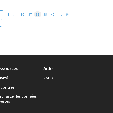
1
…
36
37
38
39
40
…
64
ssources
Aide
ivité
RGPD
ncontres
écharger les données
ertes