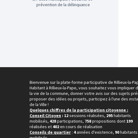
prévention de la délinquance
Bienvenue sur la plate-forme participative de Rillieux-la-Pa
Habitant à Rillieux-la-Pape, vous souhaitez vous impliquer 
la vie de la commune, donner votre avis sur des sujets pré
proposer des idées ou projets, participez à l'une des inst
de la Ville !
Quelques chiffres de la participation citoyenne :
Conseil Citoyen
: 12
sessions réalisées,
295
habitants
mobilisés,
428
participations,
758
propositions dont
199
réalisées et
402
en cours de réalisation
Conseils de quartier
:
4
années d'existence,
90
habitants
mobilisés