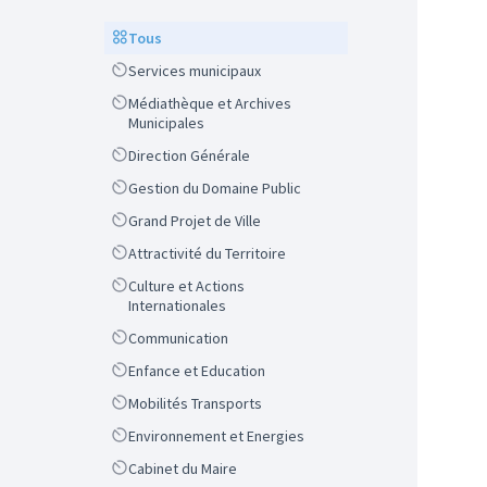
Scope
Tous
Scope
Services municipaux
Scope
Médiathèque et Archives
Municipales
Scope
Direction Générale
Scope
Gestion du Domaine Public
Scope
Grand Projet de Ville
Scope
Attractivité du Territoire
Scope
Culture et Actions
Internationales
Scope
Communication
Scope
Enfance et Education
Scope
Mobilités Transports
Scope
Environnement et Energies
Scope
Cabinet du Maire