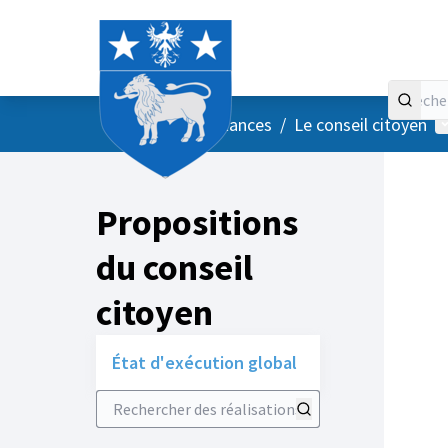
Accueil
Menu principal
M
/
Vos instances
/
Le conseil citoyen
Propositions
du conseil
citoyen
État d'exécution global
Rechercher des réalisations