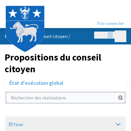
Se connecter
Menu princi
Menu p
Propositions du conseil citoyen
/
Propositions du conseil
citoyen
État d'exécution global
Rechercher des réalisations
Tous
Scope