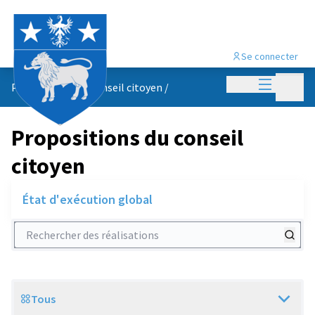
Se connecter
Menu princi
Menu p
Propositions du conseil citoyen
/
Propositions du conseil
citoyen
État d'exécution global
Rechercher des réalisations
Tous
Scope