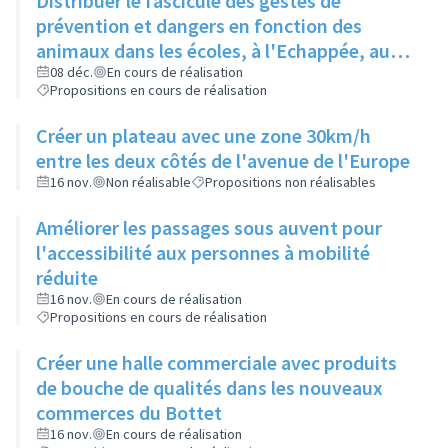
Distribuer le fascicule des gestes de
prévention et dangers en fonction des
animaux dans les écoles, à l'Echappée, aux
Centres Sociaux.... et l'insérer dans le
08 déc.
En cours de réalisation
Propositions en cours de réalisation
Rilliard en version détachable.
Créer un plateau avec une zone 30km/h
entre les deux côtés de l'avenue de l'Europe
16 nov.
Non réalisable
Propositions non réalisables
Améliorer les passages sous auvent pour
l'accessibilité aux personnes à mobilité
réduite
16 nov.
En cours de réalisation
Propositions en cours de réalisation
Créer une halle commerciale avec produits
de bouche de qualités dans les nouveaux
commerces du Bottet
16 nov.
En cours de réalisation