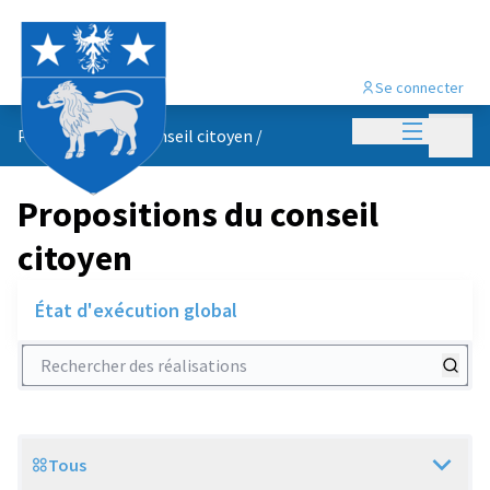
Se connecter
Menu princi
Menu p
Propositions du conseil citoyen
/
Propositions du conseil
citoyen
État d'exécution global
Rechercher des réalisations
Tous
Scope