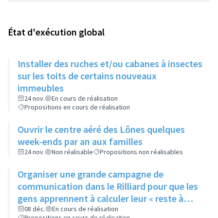
État d'exécution global
Installer des ruches et/ou cabanes à insectes
sur les toits de certains nouveaux
immeubles
24 nov.
En cours de réalisation
Propositions en cours de réalisation
Ouvrir le centre aéré des Lônes quelques
week-ends par an aux familles
24 nov.
Non réalisable
Propositions non réalisables
Organiser une grande campagne de
communication dans le Rilliard pour que les
gens apprennent à calculer leur « reste à
vivre »
08 déc.
En cours de réalisation
Propositions en cours de réalisation