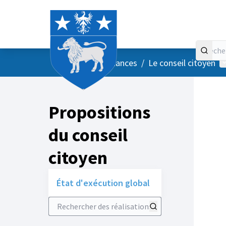
Accueil
Menu principal
M
/
Vos instances
/
Le conseil citoyen
Propositions
du conseil
citoyen
État d'exécution global
Rechercher des réalisations