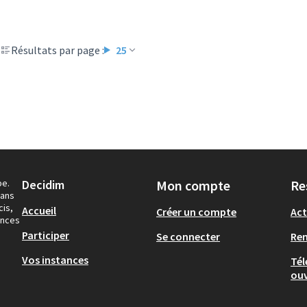
Résultats par page :
25
pe.
Decidim
Mon compte
Re
dans
cis,
Accueil
Créer un compte
Act
ances
Participer
Se connecter
Re
Vos instances
Tél
ouv