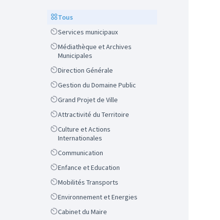
Scope
Tous
Scope
Services municipaux
Scope
Médiathèque et Archives
Municipales
Scope
Direction Générale
Scope
Gestion du Domaine Public
Scope
Grand Projet de Ville
Scope
Attractivité du Territoire
Scope
Culture et Actions
Internationales
Scope
Communication
Scope
Enfance et Education
Scope
Mobilités Transports
Scope
Environnement et Energies
Scope
Cabinet du Maire