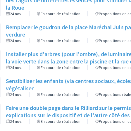
des fagots de différentes essences pour stimuler l
la Roue
24 nov.
En cours de réalisation
Propositions en co
Remplacer le goudron de la place Maréchal Juin par
verdure
24 nov.
En cours de réalisation
Propositions en co
Installer plus d'arbres (pour l'ombre), de luminaire
la voie verte dans la zone entre la piscine et la rue 
24 nov.
En cours de réalisation
Propositions en co
Sensibiliser les enfants (via centres sociaux, écol
végétaliser
24 nov.
En cours de réalisation
Propositions réal
Faire une double page dans le Rilliard sur le permi
explications sur le dispositif et de l'autre côté de
24 nov.
En cours de réalisation
Propositions en co