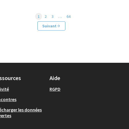
1
2
3
…
64
Suivant
ssources
Aide
ivité
RGPD
ncontres
écharger les données
ertes