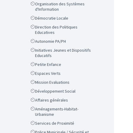
Scope
Organisation des Systèmes
d'Information
Scope
Démocratie Locale
Scope
Direction des Politiques
Educatives
Scope
Autonomie PA/PH
Scope
Initiatives Jeunes et Dispositifs
Educatifs
Scope
Petite Enfance
Scope
Espaces Verts
Scope
Mission Evaluations
Scope
Développement Social
Scope
Affaires générales
Scope
Aménagements-Habitat-
Urbanisme
Scope
Services de Proximité
Scope
Police Municipale / Sécurité et