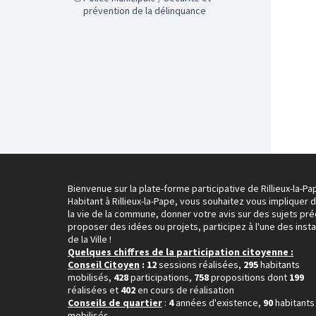
prévention de la délinquance
Bienvenue sur la plate-forme participative de Rillieux-la-Pa
Habitant à Rillieux-la-Pape, vous souhaitez vous impliquer 
la vie de la commune, donner votre avis sur des sujets pré
proposer des idées ou projets, participez à l'une des inst
de la Ville !
Quelques chiffres de la participation citoyenne :
Conseil Citoyen
: 12
sessions réalisées,
295
habitants
mobilisés,
428
participations,
758
propositions dont
199
réalisées et
402
en cours de réalisation
Conseils de quartier
:
4
années d'existence,
90
habitants
mobilisés