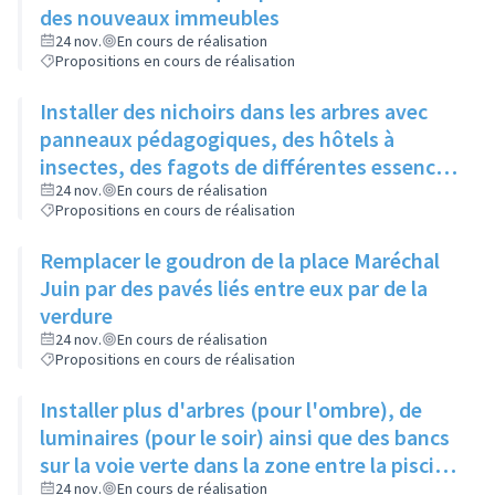
des nouveaux immeubles
24 nov.
En cours de réalisation
Propositions en cours de réalisation
Installer des nichoirs dans les arbres avec
panneaux pédagogiques, des hôtels à
insectes, des fagots de différentes essences
pour stimuler la biodiversité sur la place du
24 nov.
En cours de réalisation
Propositions en cours de réalisation
Château à la Roue
Remplacer le goudron de la place Maréchal
Juin par des pavés liés entre eux par de la
verdure
24 nov.
En cours de réalisation
Propositions en cours de réalisation
Installer plus d'arbres (pour l'ombre), de
luminaires (pour le soir) ainsi que des bancs
sur la voie verte dans la zone entre la piscine
et la rue de l'Industrie
24 nov.
En cours de réalisation