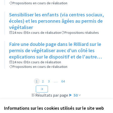
Propositions en cours de réalisation
Sensibiliser les enfants (via centres sociaux,
écoles) et les personnes âgées au permis de
végétaliser
24 nov.
En cours de réalisation
Propositions réalisées
Faire une double page dans le Rilliard sur le
permis de végétaliser avec d'un côté les
explications sur le dispositif et de l'autre
côté des exemples concrets de lieux à
24 nov.
En cours de réalisation
Propositions en cours de réalisation
investir
1
2
3
…
64
Résultats par page :
50
Informations sur les cookies utilisés sur le site web