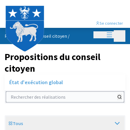
Se connecter
Menu princi
Menu p
Propositions du conseil citoyen
/
Propositions du conseil
citoyen
État d'exécution global
Rechercher des réalisations
Tous
Scope