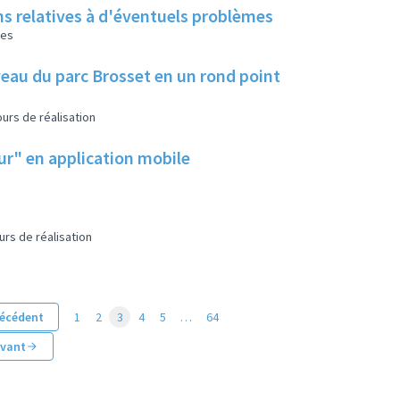
ns relatives à d'éventuels problèmes
les
eau du parc Brosset en un rond point
urs de réalisation
eur" en application mobile
urs de réalisation
écédent
1
2
3
4
5
…
64
ivant