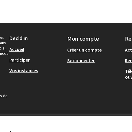
pe.
Decidim
Mon compte
Re
dans
cis,
Accueil
Créer un compte
Act
ances
Participer
Se connecter
Re
Vos instances
Tél
ouv
us de