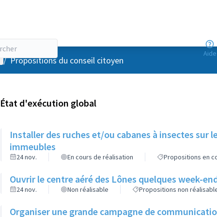
Aide
enu utilisateur
/
Propositions du conseil citoyen
État d'exécution global
Installer des ruches et/ou cabanes à insectes sur l
immeubles
24 nov.
En cours de réalisation
Propositions en co
Ouvrir le centre aéré des Lônes quelques week-end
24 nov.
Non réalisable
Propositions non réalisabl
Organiser une grande campagne de communication d