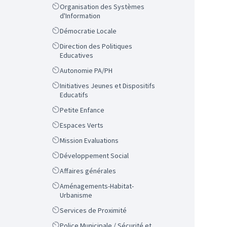
Scope
Organisation des Systèmes
d'Information
Scope
Démocratie Locale
Scope
Direction des Politiques
Educatives
Scope
Autonomie PA/PH
Scope
Initiatives Jeunes et Dispositifs
Educatifs
Scope
Petite Enfance
Scope
Espaces Verts
Scope
Mission Evaluations
Scope
Développement Social
Scope
Affaires générales
Scope
Aménagements-Habitat-
Urbanisme
Scope
Services de Proximité
Scope
Police Municipale / Sécurité et