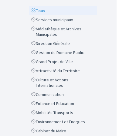
Scope
Tous
Scope
Services municipaux
Scope
Médiathèque et Archives
Municipales
Scope
Direction Générale
Scope
Gestion du Domaine Public
Scope
Grand Projet de Ville
Scope
Attractivité du Territoire
Scope
Culture et Actions
Internationales
Scope
Communication
Scope
Enfance et Education
Scope
Mobilités Transports
Scope
Environnement et Energies
Scope
Cabinet du Maire