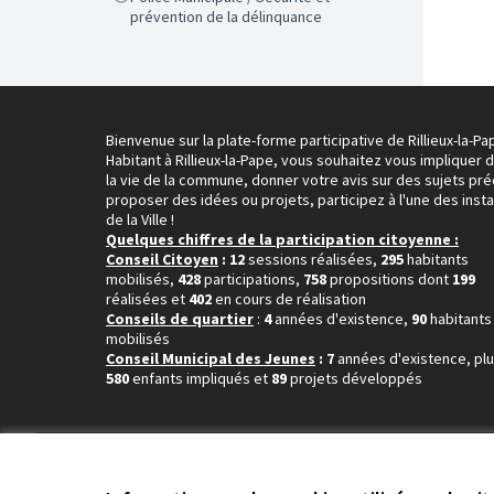
prévention de la délinquance
Bienvenue sur la plate-forme participative de Rillieux-la-Pa
Habitant à Rillieux-la-Pape, vous souhaitez vous impliquer 
la vie de la commune, donner votre avis sur des sujets pré
proposer des idées ou projets, participez à l'une des inst
de la Ville !
Quelques chiffres de la participation citoyenne :
Conseil Citoyen
: 12
sessions réalisées,
295
habitants
mobilisés,
428
participations,
758
propositions dont
199
réalisées et
402
en cours de réalisation
Conseils de quartier
:
4
années d'existence,
90
habitants
mobilisés
Conseil Municipal des Jeunes
: 7
années d'existence, pl
580
enfants impliqués et
89
projets développés
Conditions d'utilisation
Paramètres des cookies