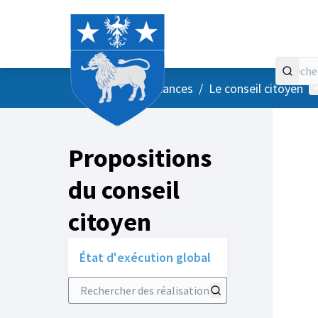
Accueil
Menu principal
M
/
Vos instances
/
Le conseil citoyen
Propositions
du conseil
citoyen
État d'exécution global
Rechercher des réalisations