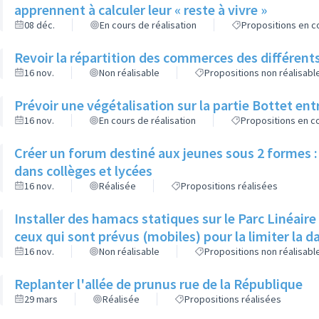
apprennent à calculer leur « reste à vivre »
08 déc.
En cours de réalisation
Propositions en co
Revoir la répartition des commerces des différents
16 nov.
Non réalisable
Propositions non réalisabl
Prévoir une végétalisation sur la partie Bottet entr
16 nov.
En cours de réalisation
Propositions en co
Créer un forum destiné aux jeunes sous 2 formes : 
dans collèges et lycées
16 nov.
Réalisée
Propositions réalisées
Installer des hamacs statiques sur le Parc Linéaire
ceux qui sont prévus (mobiles) pour la limiter la 
16 nov.
Non réalisable
Propositions non réalisabl
Replanter l'allée de prunus rue de la République
29 mars
Réalisée
Propositions réalisées