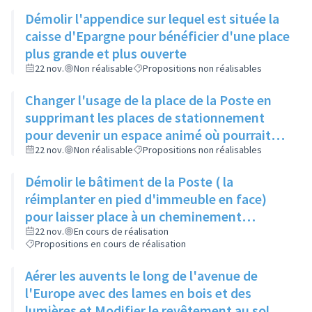
immeuble
Démolir l'appendice sur lequel est située la
caisse d'Epargne pour bénéficier d'une place
plus grande et plus ouverte
22 nov.
Non réalisable
Propositions non réalisables
Changer l'usage de la place de la Poste en
supprimant les places de stationnement
pour devenir un espace animé où pourrait
s'implanter la place du marché
22 nov.
Non réalisable
Propositions non réalisables
Démolir le bâtiment de la Poste ( la
réimplanter en pied d'immeuble en face)
pour laisser place à un cheminement
structurant entre la place de la Poste et la
22 nov.
En cours de réalisation
Propositions en cours de réalisation
Velette
Aérer les auvents le long de l'avenue de
l'Europe avec des lames en bois et des
lumières et Modifier le revêtement au sol