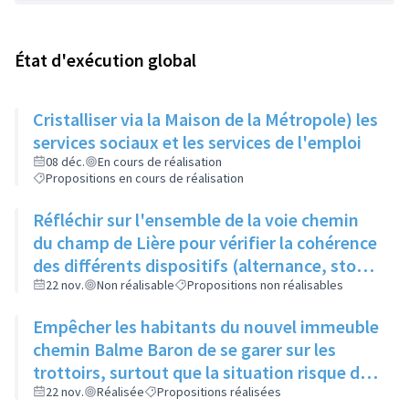
État d'exécution global
Cristalliser via la Maison de la Métropole) les
services sociaux et les services de l'emploi
08 déc.
En cours de réalisation
Propositions en cours de réalisation
Réfléchir sur l'ensemble de la voie chemin
du champ de Lière pour vérifier la cohérence
des différents dispositifs (alternance, stop,
dos d'âne, chicanes)
22 nov.
Non réalisable
Propositions non réalisables
Empêcher les habitants du nouvel immeuble
chemin Balme Baron de se garer sur les
trottoirs, surtout que la situation risque de
se détériorer à la création d'un autre
22 nov.
Réalisée
Propositions réalisées