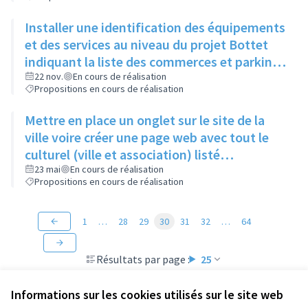
Installer une identification des équipements
et des services au niveau du projet Bottet
indiquant la liste des commerces et parkings
avec leur emplacement sur un plan
22 nov.
En cours de réalisation
Propositions en cours de réalisation
Mettre en place un onglet sur le site de la
ville voire créer une page web avec tout le
culturel (ville et association) listé
chronologiquement, avec possibilité de
23 mai
En cours de réalisation
Propositions en cours de réalisation
filtrage par thématique
1
…
28
29
30
31
32
…
64
Résultats par page :
25
Informations sur les cookies utilisés sur le site web