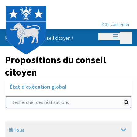
Se connecter
Menu princi
Menu p
Propositions du conseil citoyen
/
Propositions du conseil
citoyen
État d'exécution global
Rechercher des réalisations
Tous
Scope