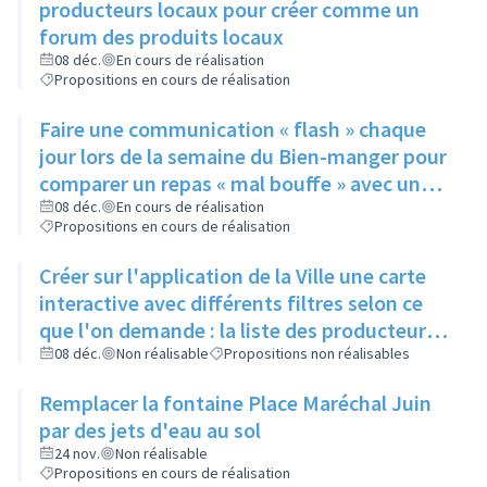
producteurs locaux pour créer comme un
forum des produits locaux
08 déc.
En cours de réalisation
Propositions en cours de réalisation
Faire une communication « flash » chaque
jour lors de la semaine du Bien-manger pour
comparer un repas « mal bouffe » avec un
repas sain peu onéreux ayant les mêmes
08 déc.
En cours de réalisation
Propositions en cours de réalisation
bases sur tous les réseaux de la ville
(Facebook, site internet) mais aussi sur la
Créer sur l'application de la Ville une carte
nouvelle application
interactive avec différents filtres selon ce
que l'on demande : la liste des producteurs
locaux et artisans avec leurs horaires, s’ils
08 déc.
Non réalisable
Propositions non réalisables
vendent en direct, leurs coordonnées, les
Remplacer la fontaine Place Maréchal Juin
restaurants, les marchés, le planning de ce
par des jets d'eau au sol
qu’il se passe dans la ville toute association
24 nov.
Non réalisable
confondue, semaine par semaine
Propositions en cours de réalisation