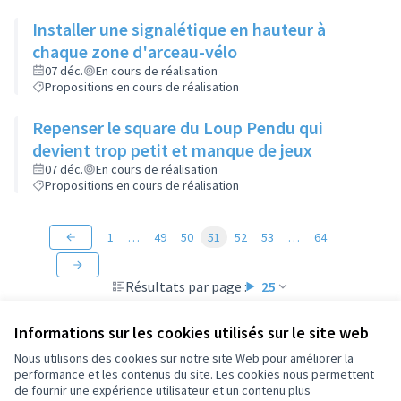
Installer une signalétique en hauteur à
chaque zone d'arceau-vélo
07 déc.
En cours de réalisation
Propositions en cours de réalisation
Repenser le square du Loup Pendu qui
devient trop petit et manque de jeux
07 déc.
En cours de réalisation
Propositions en cours de réalisation
1
…
49
50
51
52
53
…
64
Résultats par page :
25
Informations sur les cookies utilisés sur le site web
Nous utilisons des cookies sur notre site Web pour améliorer la
performance et les contenus du site. Les cookies nous permettent
Conditions d'utilisation
de fournir une expérience utilisateur et un contenu plus
Paramètres des cookies