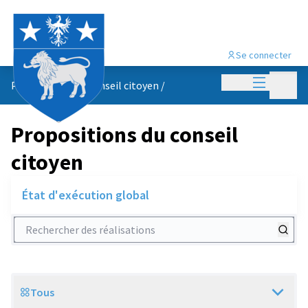
Se connecter
Menu princi
Menu p
Propositions du conseil citoyen
/
Propositions du conseil
citoyen
État d'exécution global
Rechercher des réalisations
Tous
Scope