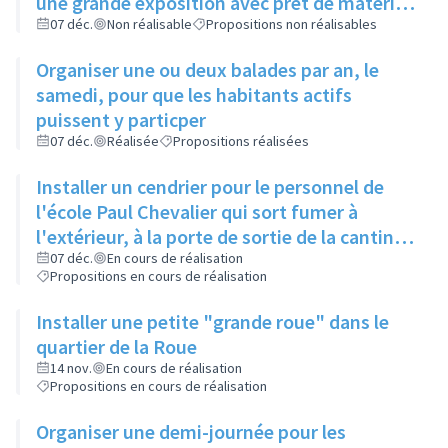
une grande exposition avec prêt de matériel
par la ville
07 déc.
Non réalisable
Propositions non réalisables
Organiser une ou deux balades par an, le
samedi, pour que les habitants actifs
puissent y particper
07 déc.
Réalisée
Propositions réalisées
Installer un cendrier pour le personnel de
l'école Paul Chevalier qui sort fumer à
l'extérieur, à la porte de sortie de la cantine
de l'école maternelle
07 déc.
En cours de réalisation
Propositions en cours de réalisation
Installer une petite "grande roue" dans le
quartier de la Roue
14 nov.
En cours de réalisation
Propositions en cours de réalisation
Organiser une demi-journée pour les