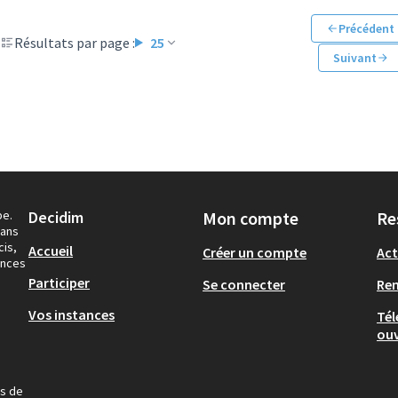
Précédent
Résultats par page :
25
Suivant
pe.
Decidim
Mon compte
Re
dans
cis,
Accueil
Créer un compte
Act
ances
Participer
Se connecter
Re
Vos instances
Tél
ouv
us de