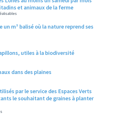
des Lônes au moins un samedi par mois
citadins et animaux de la ferme
éalisables
e un m² balisé où la nature reprend ses
pillons, utiles à la biodiversité
imaux dans des plaines
ilisés par le service des Espaces Verts
itants le souhaitant de graines à planter
es