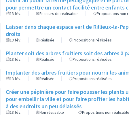
Ouvrir au public la ferme pédagogique et le parc 
pour permettre un contact facilité entre enfants 
13 fév.
En cours de réalisation
Propositions non r
Laisser dans chaque espace vert de Rillieux-la-Pap
droits
13 fév.
Réalisée
Propositions réalisées
Planter soit des arbres fruitiers soit des arbres à pa
13 fév.
Réalisée
Propositions réalisées
Implanter des arbres fruitiers pour nourrir les an
13 fév.
Réalisée
Propositions réalisées
Créer une pépinière pour faire pousser les plants ut
pour embellir la ville et pour faire profiter les hab
à des endroits un peu délaissés
13 fév.
Non réalisable
Propositions non réalisabl