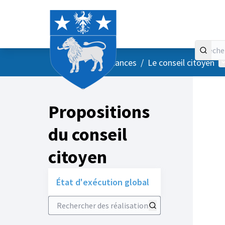
Accueil
Menu principal
M
/
Vos instances
/
Le conseil citoyen
Propositions
du conseil
citoyen
État d'exécution global
Rechercher des réalisations