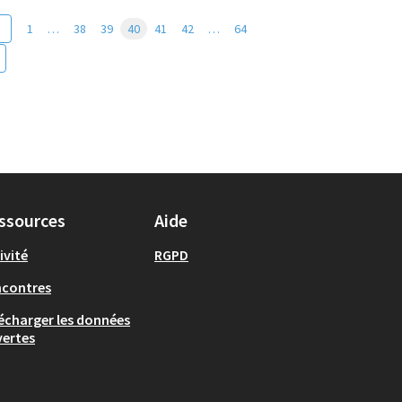
1
…
38
39
40
41
42
…
64
ssources
Aide
ivité
RGPD
ncontres
écharger les données
ertes