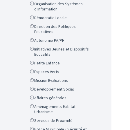
Scope
Organisation des Systèmes
d'Information
Scope
Démocratie Locale
Scope
Direction des Politiques
Educatives
Scope
Autonomie PA/PH
Scope
Initiatives Jeunes et Dispositifs
Educatifs
Scope
Petite Enfance
Scope
Espaces Verts
Scope
Mission Evaluations
Scope
Développement Social
Scope
Affaires générales
Scope
Aménagements-Habitat-
Urbanisme
Scope
Services de Proximité
Scope
Police Municipale / Sécurité et