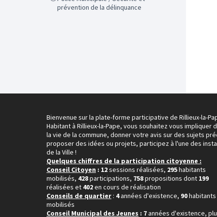
prévention de la délinquance
Bienvenue sur la plate-forme participative de Rillieux-la-Pa
Habitant à Rillieux-la-Pape, vous souhaitez vous impliquer 
la vie de la commune, donner votre avis sur des sujets pré
proposer des idées ou projets, participez à l'une des inst
de la Ville !
Quelques chiffres de la participation citoyenne :
Conseil Citoyen
: 12
sessions réalisées,
295
habitants
mobilisés,
428
participations,
758
propositions dont
199
réalisées et
402
en cours de réalisation
Conseils de quartier
:
4
années d'existence,
90
habitants
mobilisés
Conseil Municipal des Jeunes
: 7
années d'existence, pl