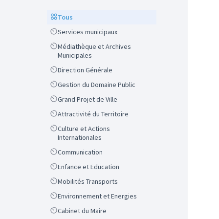
Scope
Tous
Scope
Services municipaux
Scope
Médiathèque et Archives
Municipales
Scope
Direction Générale
Scope
Gestion du Domaine Public
Scope
Grand Projet de Ville
Scope
Attractivité du Territoire
Scope
Culture et Actions
Internationales
Scope
Communication
Scope
Enfance et Education
Scope
Mobilités Transports
Scope
Environnement et Energies
Scope
Cabinet du Maire