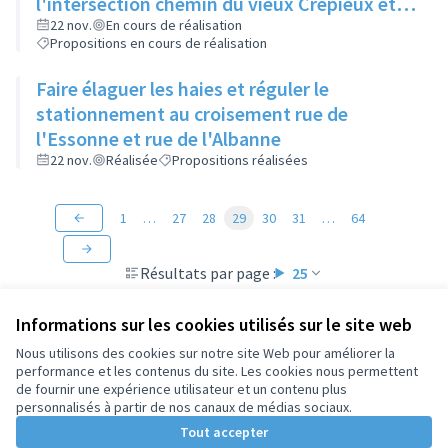
l'intersection chemin du vieux Crépieux et
route de Strasbourg
22 nov.
En cours de réalisation
Propositions en cours de réalisation
Faire élaguer les haies et réguler le
stationnement au croisement rue de
l'Essonne et rue de l'Albanne
22 nov.
Réalisée
Propositions réalisées
1
…
27
28
29
30
31
…
64
Résultats par page :
25
Informations sur les cookies utilisés sur le site web
Nous utilisons des cookies sur notre site Web pour améliorer la
performance et les contenus du site. Les cookies nous permettent
Conditions d'utilisation
de fournir une expérience utilisateur et un contenu plus
Paramètres des cookies
personnalisés à partir de nos canaux de médias sociaux.
Tout accepter