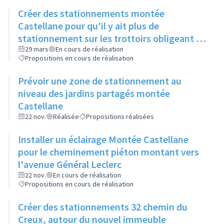
Créer des stationnements montée
Castellane pour qu'il y ait plus de
stationnement sur les trottoirs obligeant les
piétons à passer sur la route
29 mars
En cours de réalisation
Propositions en cours de réalisation
Prévoir une zone de stationnement au
niveau des jardins partagés montée
Castellane
22 nov.
Réalisée
Propositions réalisées
Installer un éclairage Montée Castellane
pour le cheminement piéton montant vers
l'avenue Général Leclerc
22 nov.
En cours de réalisation
Propositions en cours de réalisation
Créer des stationnements 32 chemin du
Creux, autour du nouvel immeuble