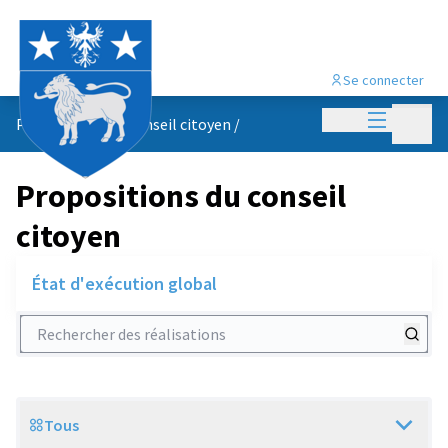
Se connecter
Menu princi
Menu p
Propositions du conseil citoyen
/
Propositions du conseil
citoyen
État d'exécution global
Rechercher des réalisations
Tous
Scope