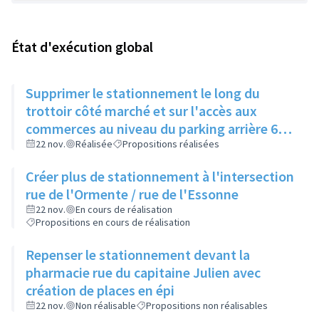
État d'exécution global
Supprimer le stationnement le long du
trottoir côté marché et sur l'accès aux
commerces au niveau du parking arrière 62
av de l'Europe. Faire un marquage trottoir et
22 nov.
Réalisée
Propositions réalisées
organiser une campagne de verbalisation.
Créer plus de stationnement à l'intersection
rue de l'Ormente / rue de l'Essonne
22 nov.
En cours de réalisation
Propositions en cours de réalisation
Repenser le stationnement devant la
pharmacie rue du capitaine Julien avec
création de places en épi
22 nov.
Non réalisable
Propositions non réalisables