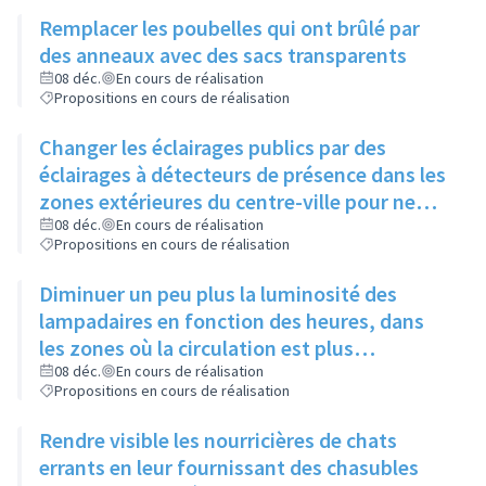
chiens se dégourdissent les pattes
Remplacer les poubelles qui ont brûlé par
des anneaux avec des sacs transparents
08 déc.
En cours de réalisation
Propositions en cours de réalisation
Changer les éclairages publics par des
éclairages à détecteurs de présence dans les
zones extérieures du centre-ville pour ne
pas gêner certaines espèces d'animaux
08 déc.
En cours de réalisation
Propositions en cours de réalisation
Diminuer un peu plus la luminosité des
lampadaires en fonction des heures, dans
les zones où la circulation est plus
importante, sans jamais éteindre
08 déc.
En cours de réalisation
Propositions en cours de réalisation
complètement
Rendre visible les nourricières de chats
errants en leur fournissant des chasubles