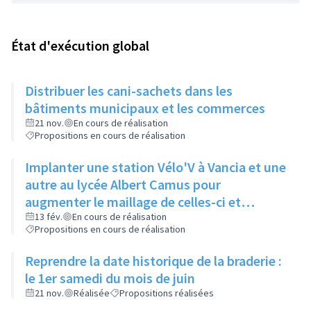
État d'exécution global
Distribuer les cani-sachets dans les
bâtiments municipaux et les commerces
21 nov.
En cours de réalisation
Propositions en cours de réalisation
Implanter une station Vélo'V à Vancia et une
autre au lycée Albert Camus pour
augmenter le maillage de celles-ci et
compenser le manque de bus à Vancia
13 fév.
En cours de réalisation
Propositions en cours de réalisation
notamment
Reprendre la date historique de la braderie :
le 1er samedi du mois de juin
21 nov.
Réalisée
Propositions réalisées