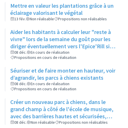
Mettre en valeur les plantations grâce à un
éclairage valorisant le végétal
13 fév.
Non réalisable
Propositions non réalisables
Aider les habitants à calculer leur "reste à
vivre" lors de la semaine du goût pour les
diriger éventuellement vers l'Epice'Rill si
besoin
08 déc.
En cours de réalisation
Propositions en cours de réalisation
Séuriser et de faire monter en hauteur, voir
d’agrandir, les parcs à chiens existants
08 déc.
En cours de réalisation
Propositions en cours de réalisation
Créer un nouveau parc à chiens, dans le
grand champ à côté de l'école de musique,
avec des barrières hautes et sécurisées,
pour qu'il y ait assez d'espace pour que les
08 déc.
Non réalisable
Propositions non réalisables