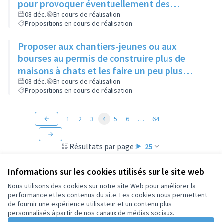
pour provoquer éventuellement des
échanges avec des personnes intéressées
08 déc.
En cours de réalisation
Propositions en cours de réalisation
Proposer aux chantiers-jeunes ou aux
bourses au permis de construire plus de
maisons à chats et les faire un peu plus
grandes que celles existantes
08 déc.
En cours de réalisation
Propositions en cours de réalisation
1
2
3
4
5
6
…
64
Résultats par page :
25
Informations sur les cookies utilisés sur le site web
Nous utilisons des cookies sur notre site Web pour améliorer la
performance et les contenus du site. Les cookies nous permettent
Conditions d'utilisation
de fournir une expérience utilisateur et un contenu plus
Paramètres des cookies
personnalisés à partir de nos canaux de médias sociaux.