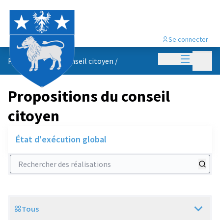
Se connecter
Menu princi
Menu p
Propositions du conseil citoyen
/
Propositions du conseil
citoyen
État d'exécution global
Rechercher des réalisations
Tous
Scope