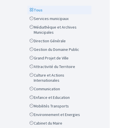
Scope
Tous
Scope
Services municipaux
Scope
Médiathèque et Archives
Municipales
Scope
Direction Générale
Scope
Gestion du Domaine Public
Scope
Grand Projet de Ville
Scope
Attractivité du Territoire
Scope
Culture et Actions
Internationales
Scope
Communication
Scope
Enfance et Education
Scope
Mobilités Transports
Scope
Environnement et Energies
Scope
Cabinet du Maire