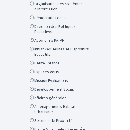
Scope
Organisation des Systèmes
d'Information
Scope
Démocratie Locale
Scope
Direction des Politiques
Educatives
Scope
Autonomie PA/PH
Scope
Initiatives Jeunes et Dispositifs
Educatifs
Scope
Petite Enfance
Scope
Espaces Verts
Scope
Mission Evaluations
Scope
Développement Social
Scope
Affaires générales
Scope
Aménagements-Habitat-
Urbanisme
Scope
Services de Proximité
Scope
Police Municipale / Sécurité et