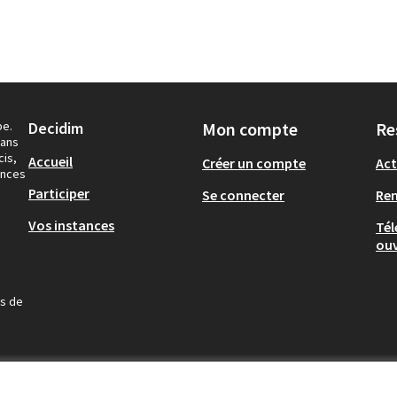
pe.
Decidim
Mon compte
Re
dans
cis,
Accueil
Créer un compte
Act
ances
Participer
Se connecter
Re
Vos instances
Tél
ouv
us de