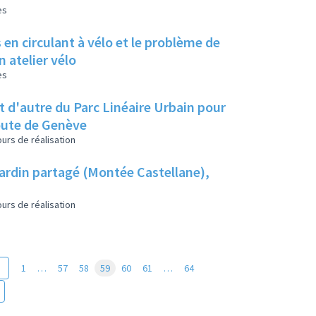
es
en circulant à vélo et le problème de
 atelier vélo
es
et d'autre du Parc Linéaire Urbain pour
route de Genève
urs de réalisation
jardin partagé (Montée Castellane),
urs de réalisation
1
…
57
58
59
60
61
…
64