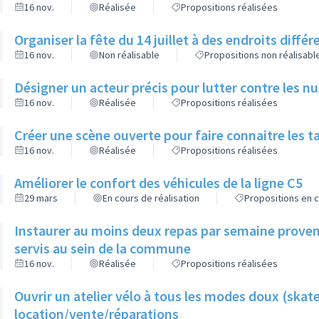
16 nov.
Réalisée
Propositions réalisées
Organiser la fête du 14 juillet à des endroits diffé
16 nov.
Non réalisable
Propositions non réalisabl
Désigner un acteur précis pour lutter contre les n
16 nov.
Réalisée
Propositions réalisées
Créer une scène ouverte pour faire connaitre les t
16 nov.
Réalisée
Propositions réalisées
Améliorer le confort des véhicules de la ligne C5
29 mars
En cours de réalisation
Propositions en c
Instaurer au moins deux repas par semaine provena
servis au sein de la commune
16 nov.
Réalisée
Propositions réalisées
Ouvrir un atelier vélo à tous les modes doux (skate
location/vente/réparations