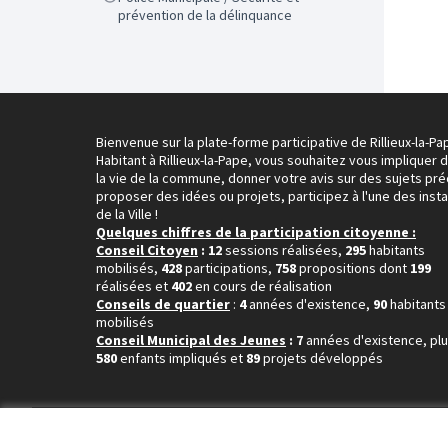
prévention de la délinquance
Bienvenue sur la plate-forme participative de Rillieux-la-Pa
Habitant à Rillieux-la-Pape, vous souhaitez vous impliquer 
la vie de la commune, donner votre avis sur des sujets pré
proposer des idées ou projets, participez à l'une des inst
de la Ville !
Quelques chiffres de la participation citoyenne :
Conseil Citoyen
: 12
sessions réalisées,
295
habitants
mobilisés,
428
participations,
758
propositions dont
199
réalisées et
402
en cours de réalisation
Conseils de quartier
:
4
années d'existence,
90
habitants
mobilisés
Conseil Municipal des Jeunes
: 7
années d'existence, pl
580
enfants impliqués et
89
projets développés
Conditions d'utilisation
Paramètres des cookies