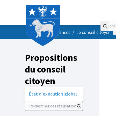
Accueil
Menu principal
M
/
Vos instances
/
Le conseil citoyen
Propositions
du conseil
citoyen
État d'exécution global
Rechercher des réalisations