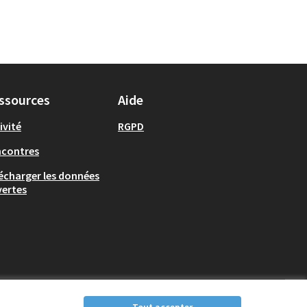
ssources
Aide
ivité
RGPD
ncontres
écharger les données
ertes