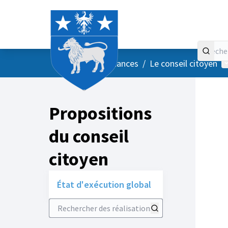
Accueil
Menu principal
M
/
Vos instances
/
Le conseil citoyen
Propositions
du conseil
citoyen
État d'exécution global
Rechercher des réalisations