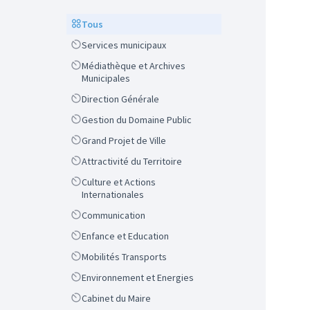
Scope
Tous
Scope
Services municipaux
Scope
Médiathèque et Archives
Municipales
Scope
Direction Générale
Scope
Gestion du Domaine Public
Scope
Grand Projet de Ville
Scope
Attractivité du Territoire
Scope
Culture et Actions
Internationales
Scope
Communication
Scope
Enfance et Education
Scope
Mobilités Transports
Scope
Environnement et Energies
Scope
Cabinet du Maire