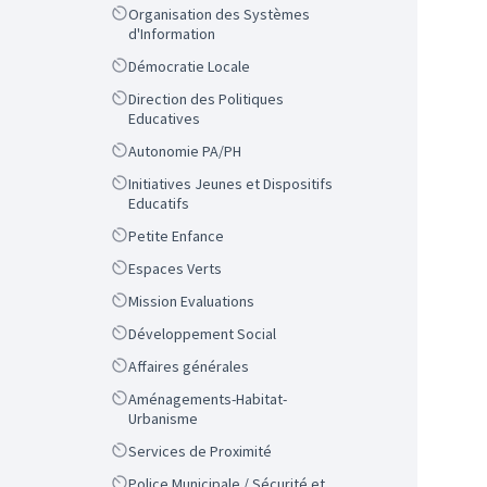
Scope
Organisation des Systèmes
d'Information
Scope
Démocratie Locale
Scope
Direction des Politiques
Educatives
Scope
Autonomie PA/PH
Scope
Initiatives Jeunes et Dispositifs
Educatifs
Scope
Petite Enfance
Scope
Espaces Verts
Scope
Mission Evaluations
Scope
Développement Social
Scope
Affaires générales
Scope
Aménagements-Habitat-
Urbanisme
Scope
Services de Proximité
Scope
Police Municipale / Sécurité et