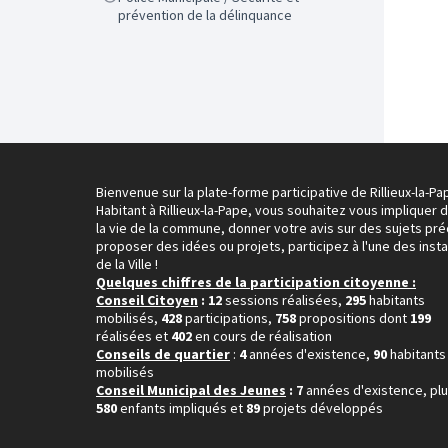
prévention de la délinquance
Bienvenue sur la plate-forme participative de Rillieux-la-Pa
Habitant à Rillieux-la-Pape, vous souhaitez vous impliquer 
la vie de la commune, donner votre avis sur des sujets pré
proposer des idées ou projets, participez à l'une des inst
de la Ville !
Quelques chiffres de la participation citoyenne :
Conseil Citoyen
: 12
sessions réalisées,
295
habitants
mobilisés,
428
participations,
758
propositions dont
199
réalisées et
402
en cours de réalisation
Conseils de quartier
:
4
années d'existence,
90
habitants
mobilisés
Conseil Municipal des Jeunes
: 7
années d'existence, pl
580
enfants impliqués et
89
projets développés