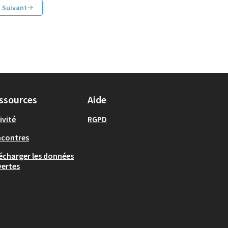
Suivant
ssources
Aide
ivité
RGPD
ncontres
écharger les données
ertes