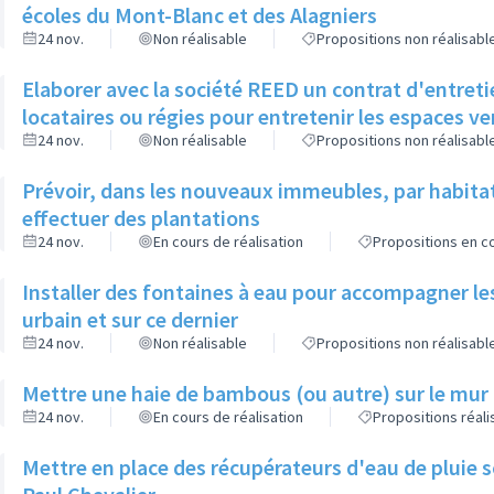
écoles du Mont-Blanc et des Alagniers
24 nov.
Non réalisable
Propositions non réalisabl
Elaborer avec la société REED un contrat d'entreti
locataires ou régies pour entretenir les espaces v
24 nov.
Non réalisable
Propositions non réalisabl
Prévoir, dans les nouveaux immeubles, par habita
effectuer des plantations
24 nov.
En cours de réalisation
Propositions en co
Installer des fontaines à eau pour accompagner le
urbain et sur ce dernier
24 nov.
Non réalisable
Propositions non réalisabl
Mettre une haie de bambous (ou autre) sur le mur d
24 nov.
En cours de réalisation
Propositions réal
Mettre en place des récupérateurs d'eau de pluie so