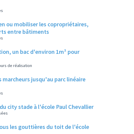
es
en ou mobiliser les copropriétaires,
erts entre bâtiments
es
tion, un bac d'environ 1m² pour
urs de réalisation
s marcheurs jusqu'au parc linéaire
es
u city stade à l'école Paul Chevallier
isées
us les gouttières du toit de l'école