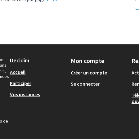
pe.
Decidim
Mon compte
Re
dans
cis,
Accueil
Créer un compte
Act
ances
Participer
Se connecter
Re
Vos instances
Tél
ouv
us de