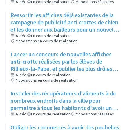
Locale
07 déc.
En cours de réalisation
Propositions réalisées
Ressortir les affiches déjà existantes de la
campagne de publicité anti crottes de chien
et les donner aux bailleurs pour un nouvel
affichage, les remettre également dans le
07 déc.
En cours de réalisation
Propositions en cours de réalisation
Rilliard
Lancer un concours de nouvelles affiches
anti-crotte réalisées par les élèves de
Rillieux-la-Pape, et publier les plus drôles
sur les réseaux sociaux de la ville
07 déc.
En cours de réalisation
Propositions en cours de réalisation
Installer des récupérateurs d'aliments à de
nombreux endroits dans la ville pour
permettre à tous les habitants d'avoir un
bac à proximité, quelque soit son quartier
07 déc.
En cours de réalisation
Propositions réalisées
Obliger les commerces à avoir des poubelles