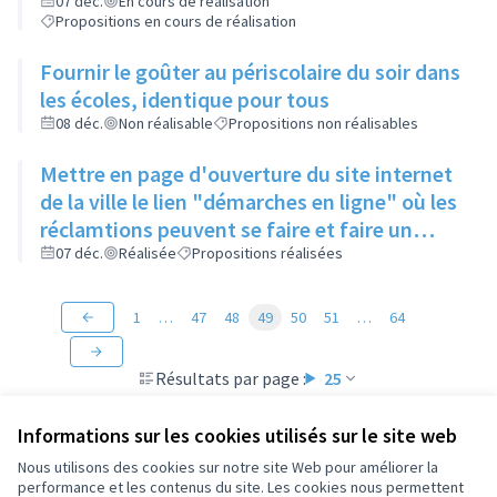
enlevés
07 déc.
En cours de réalisation
Propositions en cours de réalisation
Fournir le goûter au périscolaire du soir dans
les écoles, identique pour tous
08 déc.
Non réalisable
Propositions non réalisables
Mettre en page d'ouverture du site internet
de la ville le lien "démarches en ligne" où les
réclamtions peuvent se faire et faire un
rappel de l'existence de ce lien
07 déc.
Réalisée
Propositions réalisées
1
…
47
48
49
50
51
…
64
Résultats par page :
25
Informations sur les cookies utilisés sur le site web
Nous utilisons des cookies sur notre site Web pour améliorer la
performance et les contenus du site. Les cookies nous permettent
Conditions d'utilisation