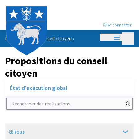
Se connecter
Menu princi
Menu p
Propositions du conseil citoyen
/
Propositions du conseil
citoyen
État d'exécution global
Rechercher des réalisations
Tous
Scope