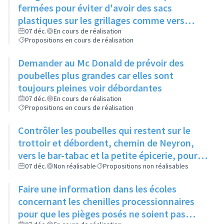
fermées pour éviter d'avoir des sacs
plastiques sur les grillages comme vers
Boucherie André
07 déc.
En cours de réalisation
Propositions en cours de réalisation
Demander au Mc Donald de prévoir des
poubelles plus grandes car elles sont
toujours pleines voir débordantes
07 déc.
En cours de réalisation
Propositions en cours de réalisation
Contrôler les poubelles qui restent sur le
trottoir et débordent, chemin de Neyron,
vers le bar-tabac et la petite épicerie, pour
qu'elles soient sorties la veille du ramassage
07 déc.
Non réalisable
Propositions non réalisables
Faire une information dans les écoles
concernant les chenilles processionnaires
pour que les pièges posés ne soient pas