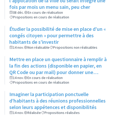
l'application de la Ville où serait intégré une
fois par mois un menu sain, peu cher
08 déc.
En cours de réalisation
Propositions en cours de réalisation
Étudier la possibilité de mise en place d’un «
congés citoyen » pour permettre à des
habitants de s’investir
14 nov.
Non réalisable
Propositions non réalisables
Mettre en place un questionnaire à remplir à
la fin des actions (disponible en papier, en
QR Code ou par mail) pour donner une
appréciation de l'action et son évaluation
14 nov.
En cours de réalisation
Propositions en cours de réalisation
Imaginer la participation ponctuelle
d’habitants à des réunions professionnelles
selon leurs appétences et disponibilités
14 nov.
Réalisée
Propositions réalisées