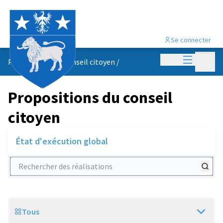
Se connecter
Menu princi
Menu p
Propositions du conseil citoyen
/
Propositions du conseil
citoyen
État d'exécution global
Rechercher des réalisations
Tous
Scope