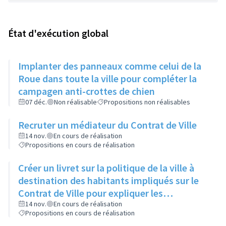
État d'exécution global
Implanter des panneaux comme celui de la
Roue dans toute la ville pour compléter la
campagen anti-crottes de chien
07 déc.
Non réalisable
Propositions non réalisables
Recruter un médiateur du Contrat de Ville
14 nov.
En cours de réalisation
Propositions en cours de réalisation
Créer un livret sur la politique de la ville à
destination des habitants impliqués sur le
Contrat de Ville pour expliquer les
dispositifs, les termes techniques, les
14 nov.
En cours de réalisation
Propositions en cours de réalisation
abréviations et les projets