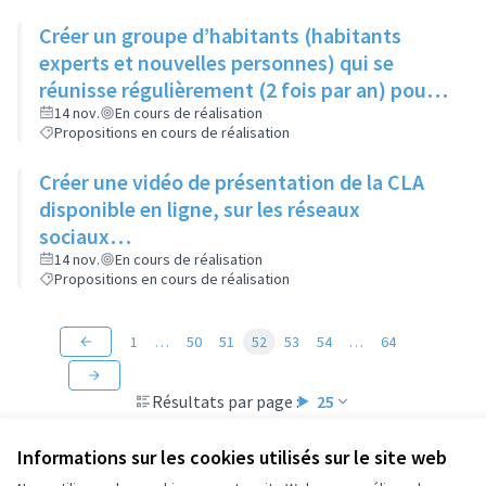
Créer un groupe d’habitants (habitants
experts et nouvelles personnes) qui se
réunisse régulièrement (2 fois par an) pour
suivre les actions du Contrat de Ville
14 nov.
En cours de réalisation
Propositions en cours de réalisation
Créer une vidéo de présentation de la CLA
disponible en ligne, sur les réseaux
sociaux…
14 nov.
En cours de réalisation
Propositions en cours de réalisation
1
…
50
51
52
53
54
…
64
Résultats par page :
25
Informations sur les cookies utilisés sur le site web