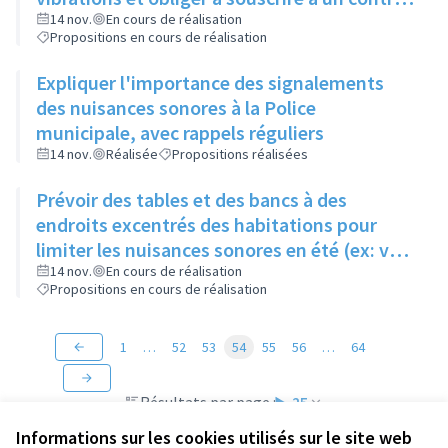
de maintenance pour limiter le bruit,
14 nov.
En cours de réalisation
Propositions en cours de réalisation
notamment en immeuble
Expliquer l'importance des signalements
des nuisances sonores à la Police
municipale, avec rappels réguliers
14 nov.
Réalisée
Propositions réalisées
Prévoir des tables et des bancs à des
endroits excentrés des habitations pour
limiter les nuisances sonores en été (ex: vers
le lycée)
14 nov.
En cours de réalisation
Propositions en cours de réalisation
1
…
52
53
54
55
56
…
64
Résultats par page :
25
Informations sur les cookies utilisés sur le site web