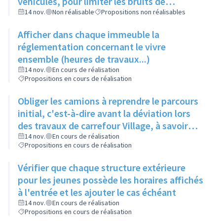
véhicules, pour limiter les bruits de
circulation
14 nov.
Non réalisable
Propositions non réalisables
Afficher dans chaque immeuble la
réglementation concernant le vivre
ensemble (heures de travaux...)
14 nov.
En cours de réalisation
Propositions en cours de réalisation
Obliger les camions à reprendre le parcours
initial, c'est-à-dire avant la déviation lors
des travaux de carrefour Village, à savoir
Route de Strasbourg puis rue des Mercières
14 nov.
En cours de réalisation
Propositions en cours de réalisation
Vérifier que chaque structure extérieure
pour les jeunes possède les horaires affichés
à l'entrée et les ajouter le cas échéant
14 nov.
En cours de réalisation
Propositions en cours de réalisation