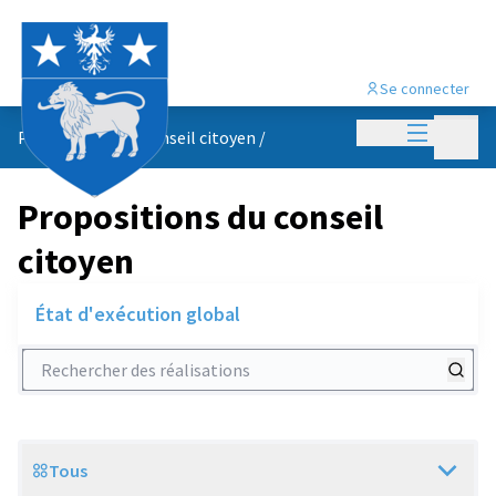
Se connecter
Menu princi
Menu p
Propositions du conseil citoyen
/
Propositions du conseil
citoyen
État d'exécution global
Rechercher des réalisations
Tous
Scope