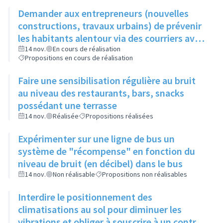
Demander aux entrepreneurs (nouvelles
constructions, travaux urbains) de prévenir
les habitants alentour via des courriers avec
horaires, durée et perturbation de
14 nov.
En cours de réalisation
Propositions en cours de réalisation
circulation éventuelle
Faire une sensibilisation régulière au bruit
au niveau des restaurants, bars, snacks
possédant une terrasse
14 nov.
Réalisée
Propositions réalisées
Expérimenter sur une ligne de bus un
système de "récompense" en fonction du
niveau de bruit (en décibel) dans le bus
14 nov.
Non réalisable
Propositions non réalisables
Interdire le positionnement des
climatisations au sol pour diminuer les
vibrations et obliger à souscrire à un contrat