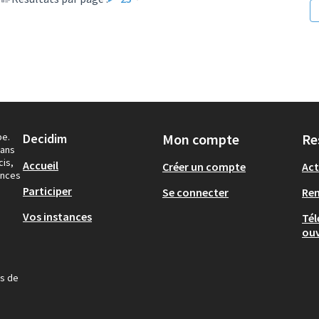
pe.
Decidim
Mon compte
Re
dans
cis,
Accueil
Créer un compte
Act
ances
Participer
Se connecter
Re
Vos instances
Tél
ouv
us de