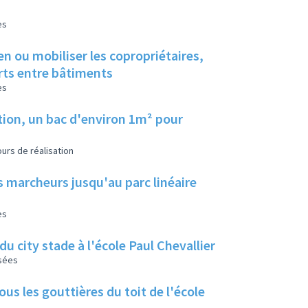
es
en ou mobiliser les copropriétaires,
erts entre bâtiments
es
tion, un bac d'environ 1m² pour
urs de réalisation
s marcheurs jusqu'au parc linéaire
es
u city stade à l'école Paul Chevallier
isées
us les gouttières du toit de l'école