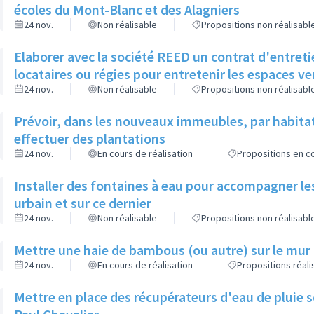
écoles du Mont-Blanc et des Alagniers
24 nov.
Non réalisable
Propositions non réalisabl
Elaborer avec la société REED un contrat d'entreti
locataires ou régies pour entretenir les espaces v
24 nov.
Non réalisable
Propositions non réalisabl
Prévoir, dans les nouveaux immeubles, par habita
effectuer des plantations
24 nov.
En cours de réalisation
Propositions en co
Installer des fontaines à eau pour accompagner le
urbain et sur ce dernier
24 nov.
Non réalisable
Propositions non réalisabl
Mettre une haie de bambous (ou autre) sur le mur d
24 nov.
En cours de réalisation
Propositions réal
Mettre en place des récupérateurs d'eau de pluie so