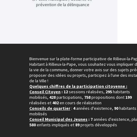
prévention de la délinquance
Bienvenue sur la plate-forme participative de Rillieux-la-Pa
Habitant à Rillieux-la-Pape, vous souhaitez vous impliquer 
la vie de la commune, donner votre avis sur des sujets pré
proposer des idées ou projets, participez à l'une des inst
de la Ville !
Quelques chiffres de la participation citoyenne :
Conseil Citoyen
: 12
sessions réalisées,
295
habitants
mobilisés,
428
participations,
758
propositions dont
199
réalisées et
402
en cours de réalisation
Conseils de quartier
:
4
années d'existence,
90
habitants
mobilisés
Conseil Municipal des Jeunes
: 7
années d'existence, pl
580
enfants impliqués et
89
projets développés