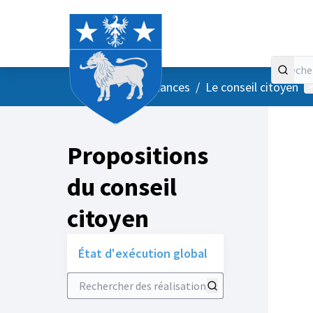
Accueil
Menu principal
M
/
Vos instances
/
Le conseil citoyen
Propositions
du conseil
citoyen
État d'exécution global
Rechercher des réalisations