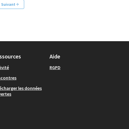
Suivant
ssources
Aide
ivité
RGPD
ncontres
écharger les données
ertes