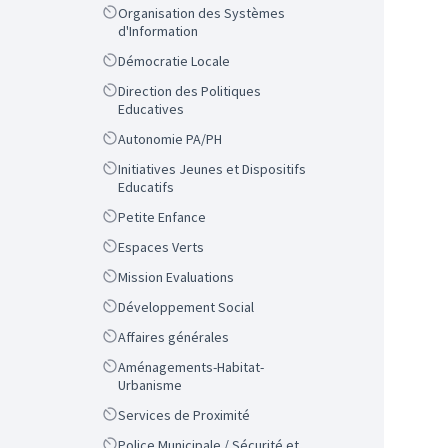
Scope
Organisation des Systèmes
d'Information
Scope
Démocratie Locale
Scope
Direction des Politiques
Educatives
Scope
Autonomie PA/PH
Scope
Initiatives Jeunes et Dispositifs
Educatifs
Scope
Petite Enfance
Scope
Espaces Verts
Scope
Mission Evaluations
Scope
Développement Social
Scope
Affaires générales
Scope
Aménagements-Habitat-
Urbanisme
Scope
Services de Proximité
Scope
Police Municipale / Sécurité et