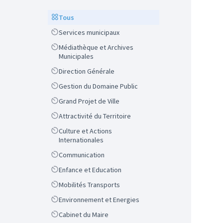
Scope
Tous
Scope
Services municipaux
Scope
Médiathèque et Archives
Municipales
Scope
Direction Générale
Scope
Gestion du Domaine Public
Scope
Grand Projet de Ville
Scope
Attractivité du Territoire
Scope
Culture et Actions
Internationales
Scope
Communication
Scope
Enfance et Education
Scope
Mobilités Transports
Scope
Environnement et Energies
Scope
Cabinet du Maire