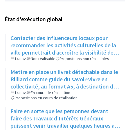
État d'exécution global
Contacter des influenceurs locaux pour
recommander les activités culturelles de la
ville permettrait d’accroître la visibilité des
évènements auprès des jeunes
14 nov.
Non réalisable
Propositions non réalisables
Mettre en place un livret détachable dans le
Rilliard comme guide du savoir-vivre en
collectivité, au format A5, à destination des
immeubles un mois puis des maisons le
14 nov.
En cours de réalisation
Propositions en cours de réalisation
mois suivant
Faire en sorte que les personnes devant
faire des Travaux d’Intérêts Généraux
puissent venir travailler quelques heures aux