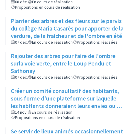
restos du cœur dans le cadre de leur
08 déc.
En cours de réalisation
Propositions en cours de réalisation
sanction
Planter des arbres et des fleurs sur le parvis
du collège Maria Casarès pour apporter de la
verdure, de la fraicheur et de l'ombre en été
07 déc.
En cours de réalisation
Propositions réalisées
Rajouter des arbres pour faire de l'ombre
surla voie verte, entre le Loup Pendu et
Sathonay
07 déc.
En cours de réalisation
Propositions réalisées
Créer un comité consultatif des habitants,
sous forme d'une plateforme sur laquelle
les habitants donneraient leurs envies ou se
manifesteraient sur leur volonté de
14 nov.
En cours de réalisation
Propositions en cours de réalisation
participer à tel ou tel évènement, et où les
acteurs culturels présenteraient ce qu'ils
Se servir de lieux animés occasionnellement