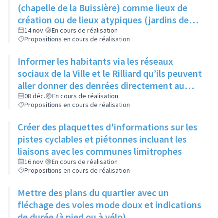
produisent
(chapelle de la Buissière) comme lieux de
création ou de lieux atypiques (jardins des
Semailles) comme lieux d'exposition pour
14 nov.
En cours de réalisation
Propositions en cours de réalisation
photos ou oeuvres
Informer les habitants via les réseaux
sociaux de la Ville et le Rilliard qu’ils peuvent
aller donner des denrées directement au
local des restos du cœur (au 1- 3 rue Jacques
08 déc.
En cours de réalisation
Propositions en cours de réalisation
Prévert), les lundis, mardis et mercredis
Créer des plaquettes d'informations sur les
pistes cyclables et piétonnes incluant les
liaisons avec les communes limitrophes
16 nov.
En cours de réalisation
Propositions en cours de réalisation
Mettre des plans du quartier avec un
fléchage des voies mode doux et indications
de durée (à pied ou à vélo)