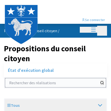
Se connecter
Menu princi
Menu p
Propositions du conseil citoyen
/
Propositions du conseil
citoyen
État d'exécution global
Rechercher des réalisations
Tous
Scope