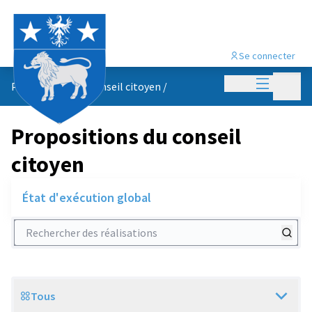
Se connecter
Menu princi
Menu p
Propositions du conseil citoyen
/
Propositions du conseil
citoyen
État d'exécution global
Rechercher des réalisations
Tous
Scope