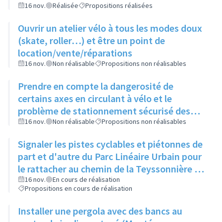
16 nov.
Réalisée
Propositions réalisées
Ouvrir un atelier vélo à tous les modes doux
(skate, roller…) et être un point de
location/vente/réparations
16 nov.
Non réalisable
Propositions non réalisables
Prendre en compte la dangerosité de
certains axes en circulant à vélo et le
problème de stationnement sécurisé des
vélos avant d'ouvrir un atelier vélo
16 nov.
Non réalisable
Propositions non réalisables
Signaler les pistes cyclables et piétonnes de
part et d'autre du Parc Linéaire Urbain pour
le rattacher au chemin de la Teyssonnière et
à la route de Genève
16 nov.
En cours de réalisation
Propositions en cours de réalisation
Installer une pergola avec des bancs au