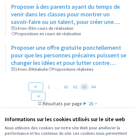
Proposer à des parents ayant du temps de
venir dans les classes pour montrer un
savoir-faire ou un talent, pour créer une
ouverture d'esprit des enfants à différentes
14 nov.
En cours de réalisation
Propositions en cours de réalisation
sortes d'art
Proposer une offre gratuite ponctellement
pour que les personnes précaires puissent se
changer les idées et pour lutter contre
l'isolement
14 nov.
Réalisée
Propositions réalisées
1
…
61
62
63
64
Résultats par page :
25
Informations sur les cookies utilisés sur le site web
Nous utilisons des cookies sur notre site Web pour améliorer la
performance et les contenus du site. Les cookies nous permettent
Conditions d'utilisation