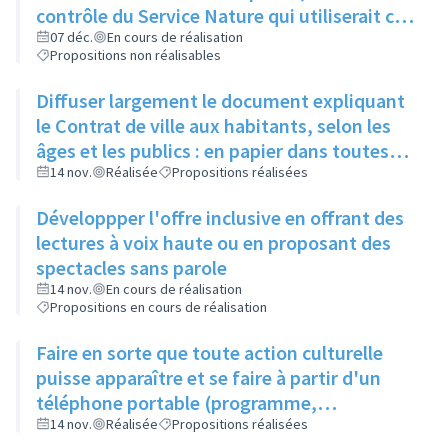
contrôle du Service Nature qui utiliserait ce
compost pour l'entretien des espaces verts
07 déc.
En cours de réalisation
Propositions non réalisables
de la ville
Diffuser largement le document expliquant
le Contrat de ville aux habitants, selon les
âges et les publics : en papier dans toutes
les structures accueillant du public
14 nov.
Réalisée
Propositions réalisées
(associations, ville, etc.)
Développper l'offre inclusive en offrant des
lectures à voix haute ou en proposant des
spectacles sans parole
14 nov.
En cours de réalisation
Propositions en cours de réalisation
Faire en sorte que toute action culturelle
puisse apparaître et se faire à partir d'un
téléphone portable (programme,
évènements, résevations...)
14 nov.
Réalisée
Propositions réalisées