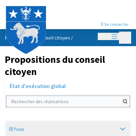
Se connecter
Menu princi
Menu p
Propositions du conseil citoyen
/
Propositions du conseil
citoyen
État d'exécution global
Rechercher des réalisations
Tous
Scope