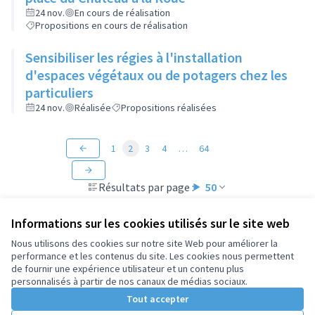
24 nov.
En cours de réalisation
Propositions en cours de réalisation
Sensibiliser les régies à l'installation
d'espaces végétaux ou de potagers chez les
particuliers
24 nov.
Réalisée
Propositions réalisées
1
2
3
4
…
64
Résultats par page :
50
Informations sur les cookies utilisés sur le site web
Nous utilisons des cookies sur notre site Web pour améliorer la
performance et les contenus du site. Les cookies nous permettent
Conditions d'utilisation
de fournir une expérience utilisateur et un contenu plus
Paramètres des cookies
personnalisés à partir de nos canaux de médias sociaux.
Tout accepter