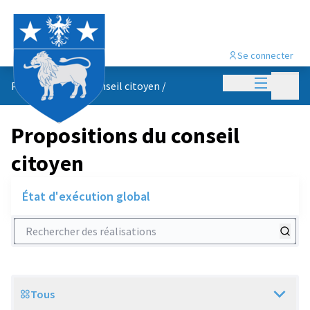
Se connecter
Menu princi
Menu p
Propositions du conseil citoyen
/
Propositions du conseil
citoyen
État d'exécution global
Rechercher des réalisations
Tous
Scope