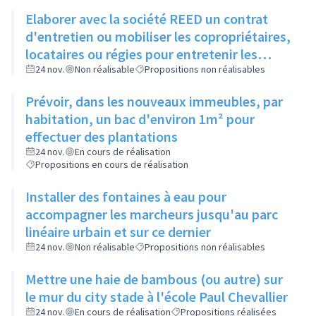
Elaborer avec la société REED un contrat
d'entretien ou mobiliser les copropriétaires,
locataires ou régies pour entretenir les
espaces verts entre bâtiments
24 nov.
Non réalisable
Propositions non réalisables
Prévoir, dans les nouveaux immeubles, par
habitation, un bac d'environ 1m² pour
effectuer des plantations
24 nov.
En cours de réalisation
Propositions en cours de réalisation
Installer des fontaines à eau pour
accompagner les marcheurs jusqu'au parc
linéaire urbain et sur ce dernier
24 nov.
Non réalisable
Propositions non réalisables
Mettre une haie de bambous (ou autre) sur
le mur du city stade à l'école Paul Chevallier
24 nov.
En cours de réalisation
Propositions réalisées