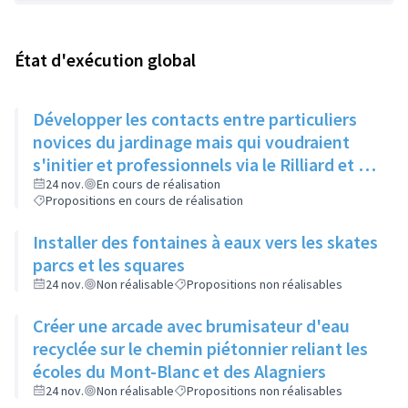
État d'exécution global
Développer les contacts entre particuliers
novices du jardinage mais qui voudraient
s'initier et professionnels via le Rilliard et la
Maison de la Vie Locale
24 nov.
En cours de réalisation
Propositions en cours de réalisation
Installer des fontaines à eaux vers les skates
parcs et les squares
24 nov.
Non réalisable
Propositions non réalisables
Créer une arcade avec brumisateur d'eau
recyclée sur le chemin piétonnier reliant les
écoles du Mont-Blanc et des Alagniers
24 nov.
Non réalisable
Propositions non réalisables