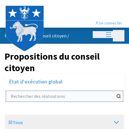
Se connecter
Menu princi
Menu p
Propositions du conseil citoyen
/
Propositions du conseil
citoyen
État d'exécution global
Rechercher des réalisations
Tous
Scope