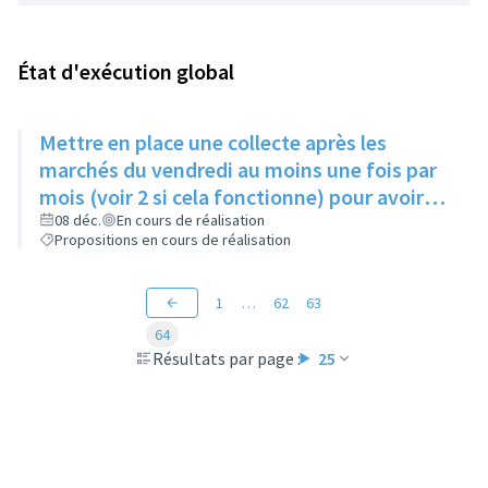
État d'exécution global
Mettre en place une collecte après les
marchés du vendredi au moins une fois par
mois (voir 2 si cela fonctionne) pour avoir
des produits frais pour l'Epice'Rill
08 déc.
En cours de réalisation
Propositions en cours de réalisation
1
…
62
63
64
Résultats par page :
25