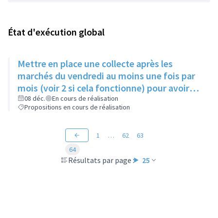
État d'exécution global
Mettre en place une collecte après les
marchés du vendredi au moins une fois par
mois (voir 2 si cela fonctionne) pour avoir
des produits frais pour l'Epice'Rill
08 déc.
En cours de réalisation
Propositions en cours de réalisation
1
…
62
63
64
Résultats par page :
25