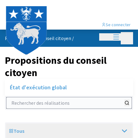
Se connecter
Menu princi
Menu p
Propositions du conseil citoyen
/
Propositions du conseil
citoyen
État d'exécution global
Rechercher des réalisations
Tous
Scope