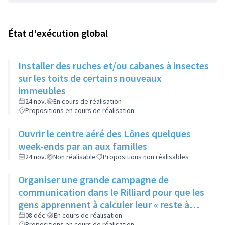
État d'exécution global
Installer des ruches et/ou cabanes à insectes
sur les toits de certains nouveaux
immeubles
24 nov.
En cours de réalisation
Propositions en cours de réalisation
Ouvrir le centre aéré des Lônes quelques
week-ends par an aux familles
24 nov.
Non réalisable
Propositions non réalisables
Organiser une grande campagne de
communication dans le Rilliard pour que les
gens apprennent à calculer leur « reste à
vivre »
08 déc.
En cours de réalisation
Propositions en cours de réalisation