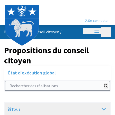
Se connecter
Menu princi
Menu p
Propositions du conseil citoyen
/
Propositions du conseil
citoyen
État d'exécution global
Rechercher des réalisations
Tous
Scope