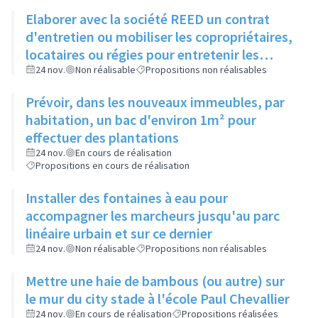
Elaborer avec la société REED un contrat
d'entretien ou mobiliser les copropriétaires,
locataires ou régies pour entretenir les
espaces verts entre bâtiments
24 nov.
Non réalisable
Propositions non réalisables
Prévoir, dans les nouveaux immeubles, par
habitation, un bac d'environ 1m² pour
effectuer des plantations
24 nov.
En cours de réalisation
Propositions en cours de réalisation
Installer des fontaines à eau pour
accompagner les marcheurs jusqu'au parc
linéaire urbain et sur ce dernier
24 nov.
Non réalisable
Propositions non réalisables
Mettre une haie de bambous (ou autre) sur
le mur du city stade à l'école Paul Chevallier
24 nov.
En cours de réalisation
Propositions réalisées