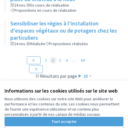
24 nov.
En cours de réalisation
Propositions en cours de réalisation
Sensibiliser les régies à l'installation
d'espaces végétaux ou de potagers chez les
particuliers
24 nov.
Réalisée
Propositions réalisées
1
2
3
4
…
64
Résultats par page :
25
Informations sur les cookies utilisés sur le site web
Nous utilisons des cookies sur notre site Web pour améliorer la
performance et les contenus du site. Les cookies nous permettent
Conditions d'utilisation
de fournir une expérience utilisateur et un contenu plus
Paramètres des cookies
personnalisés à partir de nos canaux de médias sociaux.
Tout accepter