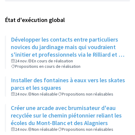
État d'exécution global
Développer les contacts entre particuliers
novices du jardinage mais qui voudraient
s'initier et professionnels via le Rilliard et la
Maison de la Vie Locale
24 nov.
En cours de réalisation
Propositions en cours de réalisation
Installer des fontaines à eaux vers les skates
parcs et les squares
24 nov.
Non réalisable
Propositions non réalisables
Créer une arcade avec brumisateur d'eau
recyclée sur le chemin piétonnier reliant les
écoles du Mont-Blanc et des Alagniers
24 nov.
Non réalisable
Propositions non réalisables