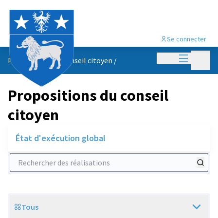
Se connecter
Menu princi
Menu p
Propositions du conseil citoyen
/
Propositions du conseil
citoyen
État d'exécution global
Rechercher des réalisations
Tous
Scope