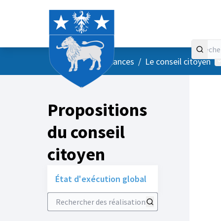
Accueil
Menu principal
M
/
Vos instances
/
Le conseil citoyen
Propositions
du conseil
citoyen
État d'exécution global
Rechercher des réalisations