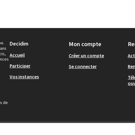
pe.
Decidim
Mon compte
Re
dans
cis,
Accueil
Créer un compte
Act
ances
Participer
Se connecter
Re
Vos instances
Tél
ouv
us de