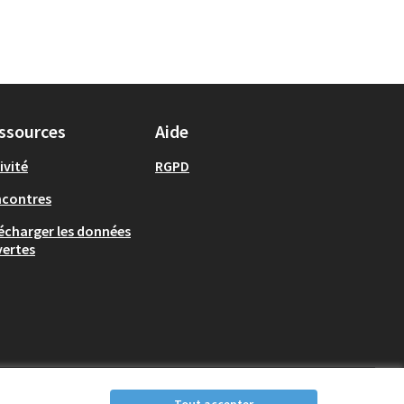
ssources
Aide
ivité
RGPD
ncontres
écharger les données
ertes