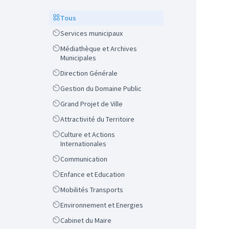
Scope
Tous
Scope
Services municipaux
Scope
Médiathèque et Archives
Municipales
Scope
Direction Générale
Scope
Gestion du Domaine Public
Scope
Grand Projet de Ville
Scope
Attractivité du Territoire
Scope
Culture et Actions
Internationales
Scope
Communication
Scope
Enfance et Education
Scope
Mobilités Transports
Scope
Environnement et Energies
Scope
Cabinet du Maire