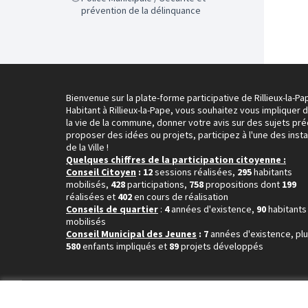
prévention de la délinquance
Bienvenue sur la plate-forme participative de Rillieux-la-Pa
Habitant à Rillieux-la-Pape, vous souhaitez vous impliquer 
la vie de la commune, donner votre avis sur des sujets pré
proposer des idées ou projets, participez à l'une des inst
de la Ville !
Quelques chiffres de la participation citoyenne :
Conseil Citoyen
: 12
sessions réalisées,
295
habitants
mobilisés,
428
participations,
758
propositions dont
199
réalisées et
402
en cours de réalisation
Conseils de quartier
:
4
années d'existence,
90
habitants
mobilisés
Conseil Municipal des Jeunes
: 7
années d'existence, pl
580
enfants impliqués et
89
projets développés
Conditions d'utilisation
Paramètres des cookies