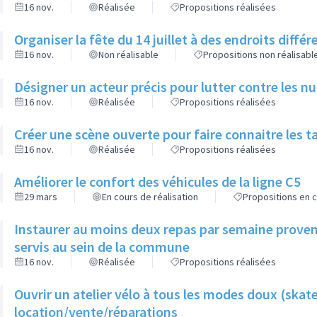
16 nov.
Réalisée
Propositions réalisées
Organiser la fête du 14 juillet à des endroits diffé
16 nov.
Non réalisable
Propositions non réalisabl
Désigner un acteur précis pour lutter contre les n
16 nov.
Réalisée
Propositions réalisées
Créer une scène ouverte pour faire connaitre les t
16 nov.
Réalisée
Propositions réalisées
Améliorer le confort des véhicules de la ligne C5
29 mars
En cours de réalisation
Propositions en c
Instaurer au moins deux repas par semaine provena
servis au sein de la commune
16 nov.
Réalisée
Propositions réalisées
Ouvrir un atelier vélo à tous les modes doux (skate
location/vente/réparations