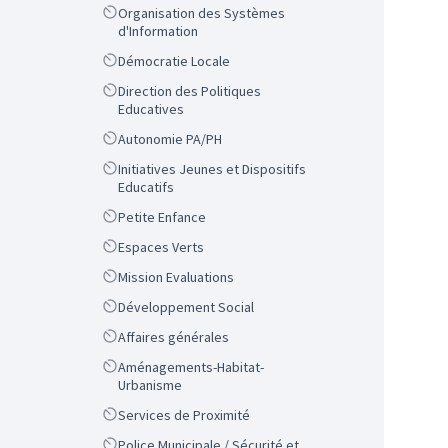
Scope
Organisation des Systèmes
d'Information
Scope
Démocratie Locale
Scope
Direction des Politiques
Educatives
Scope
Autonomie PA/PH
Scope
Initiatives Jeunes et Dispositifs
Educatifs
Scope
Petite Enfance
Scope
Espaces Verts
Scope
Mission Evaluations
Scope
Développement Social
Scope
Affaires générales
Scope
Aménagements-Habitat-
Urbanisme
Scope
Services de Proximité
Scope
Police Municipale / Sécurité et