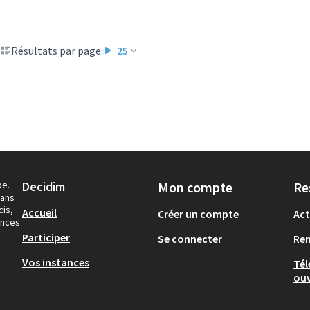
Résultats par page :
25
pe.
Decidim
Mon compte
Re
dans
cis,
Accueil
Créer un compte
Act
ances
Participer
Se connecter
Re
Vos instances
Tél
ouv