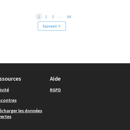
1
2
3
…
64
Suivant
ssources
Aide
ivité
RGPD
ncontres
écharger les données
ertes