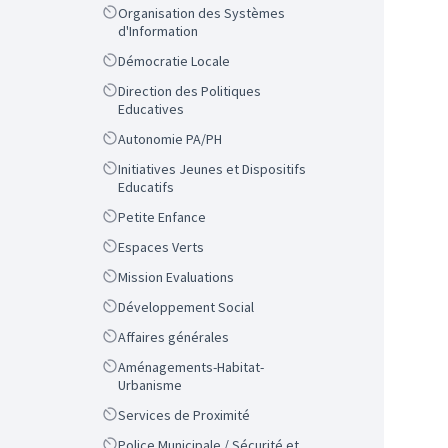
Scope
Organisation des Systèmes
d'Information
Scope
Démocratie Locale
Scope
Direction des Politiques
Educatives
Scope
Autonomie PA/PH
Scope
Initiatives Jeunes et Dispositifs
Educatifs
Scope
Petite Enfance
Scope
Espaces Verts
Scope
Mission Evaluations
Scope
Développement Social
Scope
Affaires générales
Scope
Aménagements-Habitat-
Urbanisme
Scope
Services de Proximité
Scope
Police Municipale / Sécurité et