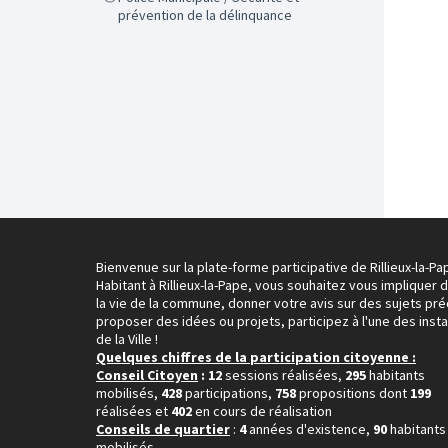
prévention de la délinquance
Bienvenue sur la plate-forme participative de Rillieux-la-Pa
Habitant à Rillieux-la-Pape, vous souhaitez vous impliquer 
la vie de la commune, donner votre avis sur des sujets pré
proposer des idées ou projets, participez à l'une des inst
de la Ville !
Quelques chiffres de la participation citoyenne :
Conseil Citoyen
: 12
sessions réalisées,
295
habitants
mobilisés,
428
participations,
758
propositions dont
199
réalisées et
402
en cours de réalisation
Conseils de quartier
:
4
années d'existence,
90
habitants
mobilisés