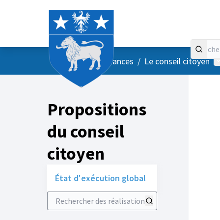
Accueil
Menu principal
M
/
Vos instances
/
Le conseil citoyen
Propositions
du conseil
citoyen
État d'exécution global
Rechercher des réalisations