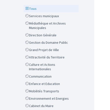
Scope
Tous
Scope
Services municipaux
Scope
Médiathèque et Archives
Municipales
Scope
Direction Générale
Scope
Gestion du Domaine Public
Scope
Grand Projet de Ville
Scope
Attractivité du Territoire
Scope
Culture et Actions
Internationales
Scope
Communication
Scope
Enfance et Education
Scope
Mobilités Transports
Scope
Environnement et Energies
Scope
Cabinet du Maire