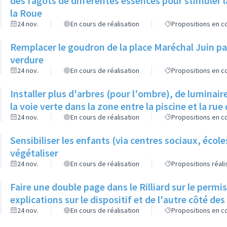
des fagots de différentes essences pour stimuler l
la Roue
24 nov.
En cours de réalisation
Propositions en co
Remplacer le goudron de la place Maréchal Juin par
verdure
24 nov.
En cours de réalisation
Propositions en co
Installer plus d'arbres (pour l'ombre), de luminaire
la voie verte dans la zone entre la piscine et la rue 
24 nov.
En cours de réalisation
Propositions en co
Sensibiliser les enfants (via centres sociaux, écol
végétaliser
24 nov.
En cours de réalisation
Propositions réal
Faire une double page dans le Rilliard sur le permi
explications sur le dispositif et de l'autre côté de
24 nov.
En cours de réalisation
Propositions en co