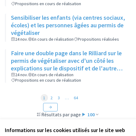
Propositions en cours de réalisation
Sensibiliser les enfants (via centres sociaux,
écoles) et les personnes âgées au permis de
végétaliser
24 nov.
En cours de réalisation
Propositions réalisées
Faire une double page dans le Rilliard sur le
permis de végétaliser avec d'un côté les
explications sur le dispositif et de l'autre
côté des exemples concrets de lieux à
24 nov.
En cours de réalisation
Propositions en cours de réalisation
investir
1
2
3
…
64
Résultats par page :
100
Informations sur les cookies utilisés sur le site web