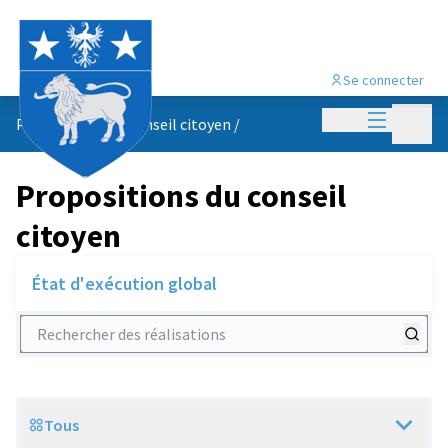
Se connecter
Menu princi
Menu p
Propositions du conseil citoyen
/
Propositions du conseil
citoyen
État d'exécution global
Rechercher des réalisations
Tous
Scope