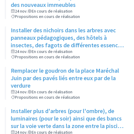
des nouveaux immeubles
24 nov.
En cours de réalisation
Propositions en cours de réalisation
Installer des nichoirs dans les arbres avec
panneaux pédagogiques, des hôtels à
insectes, des fagots de différentes essences
pour stimuler la biodiversité sur la place du
24 nov.
En cours de réalisation
Propositions en cours de réalisation
Château à la Roue
Remplacer le goudron de la place Maréchal
Juin par des pavés liés entre eux par de la
verdure
24 nov.
En cours de réalisation
Propositions en cours de réalisation
Installer plus d'arbres (pour l'ombre), de
luminaires (pour le soir) ainsi que des bancs
sur la voie verte dans la zone entre la piscine
et la rue de l'Industrie
24 nov.
En cours de réalisation