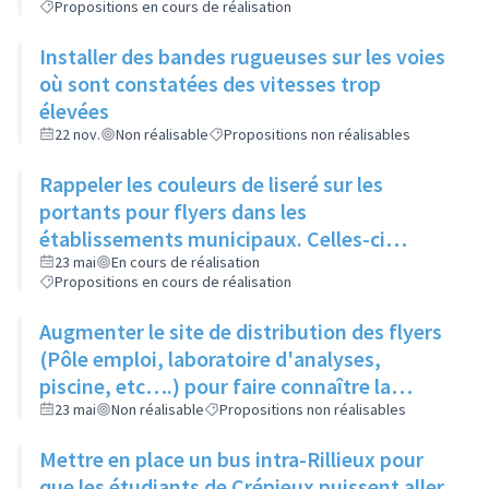
Propositions en cours de réalisation
Installer des bandes rugueuses sur les voies
où sont constatées des vitesses trop
élevées
22 nov.
Non réalisable
Propositions non réalisables
Rappeler les couleurs de liseré sur les
portants pour flyers dans les
établissements municipaux. Celles-ci
seraient également rappelées sur le site de
23 mai
En cours de réalisation
Propositions en cours de réalisation
la saison culturelle
Augmenter le site de distribution des flyers
(Pôle emploi, laboratoire d'analyses,
piscine, etc….) pour faire connaître la
saison culturelle
23 mai
Non réalisable
Propositions non réalisables
Mettre en place un bus intra-Rillieux pour
que les étudiants de Crépieux puissent aller