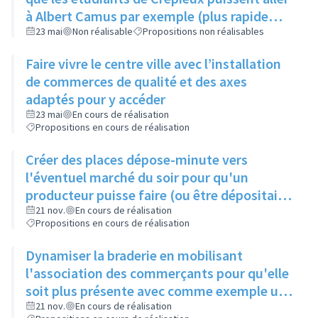
à Albert Camus par exemple (plus rapide
d'aller sur Lyon)
23 mai
Non réalisable
Propositions non réalisables
Faire vivre le centre ville avec l’installation
de commerces de qualité et des axes
adaptés pour y accéder
23 mai
En cours de réalisation
Propositions en cours de réalisation
Créer des places dépose-minute vers
l'éventuel marché du soir pour qu'un
producteur puisse faire (ou être dépositaire)
de paniers fraîcheurs
21 nov.
En cours de réalisation
Propositions en cours de réalisation
Dynamiser la braderie en mobilisant
l'association des commerçants pour qu'elle
soit plus présente avec comme exemple un
coiffeur qui ferait des coupes de cheveux
21 nov.
En cours de réalisation