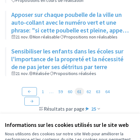
Propositions en cours de réalisation
dans la rue
Apposer sur chaque poubelle de la ville un
auto-collant avec le numéro vert et une
phrase: "si cette poubelle est pleine, appeler
le...." permettant à chaque habitant de
21 nov.
Non réalisable
Propositions non réalisables
signaler une poubelle pleine
Sensibiliser les enfants dans les écoles sur
l'importance de la propreté et la nécessité
de ne pas jeter ses détritus par terre
21 nov.
Réalisée
Propositions réalisées
1
…
59
60
61
62
63
64
Résultats par page :
25
Informations sur les cookies utilisés sur le site web
Nous utilisons des cookies sur notre site Web pour améliorer la
performance et les contenus du site. Les cookies nous permettent