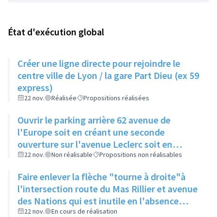
État d'exécution global
Créer une ligne directe pour rejoindre le
centre ville de Lyon / la gare Part Dieu (ex 59
express)
22 nov.
Réalisée
Propositions réalisées
Ouvrir le parking arrière 62 avenue de
l'Europe soit en créant une seconde
ouverture sur l'avenue Leclerc soit en
supprimant les 2 places du bout
22 nov.
Non réalisable
Propositions non réalisables
Faire enlever la flèche "tourne à droite"à
l'intersection route du Mas Rillier et avenue
des Nations qui est inutile en l'absence
d'une seconde voie
22 nov.
En cours de réalisation