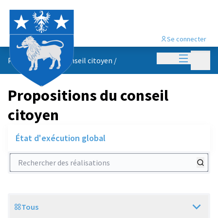
Se connecter
Menu princi
Menu p
Propositions du conseil citoyen
/
Propositions du conseil
citoyen
État d'exécution global
Rechercher des réalisations
Tous
Scope