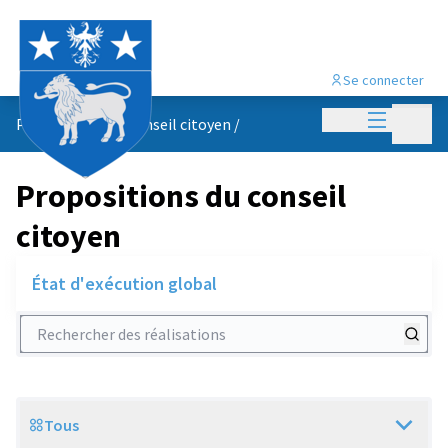
Se connecter
Menu princi
Menu p
Propositions du conseil citoyen
/
Propositions du conseil
citoyen
État d'exécution global
Rechercher des réalisations
Tous
Scope