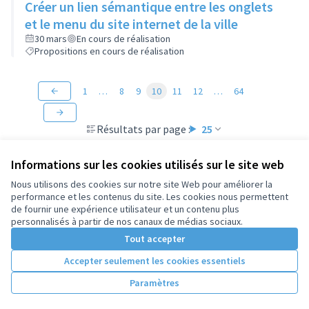
Créer un lien sémantique entre les onglets
et le menu du site internet de la ville
30 mars
En cours de réalisation
Propositions en cours de réalisation
1
…
8
9
10
11
12
…
64
Résultats par page :
25
Informations sur les cookies utilisés sur le site web
Nous utilisons des cookies sur notre site Web pour améliorer la
performance et les contenus du site. Les cookies nous permettent
Conditions d'utilisation
de fournir une expérience utilisateur et un contenu plus
Paramètres des cookies
personnalisés à partir de nos canaux de médias sociaux.
Tout accepter
Accepter seulement les cookies essentiels
Licence Cre
(Lien extern
(Lien externe)
Site réalisé par
Open Source Politics
grâce au
logiciel libre
Paramètres
(Lien externe)
Decidim
.
(Lien externe)